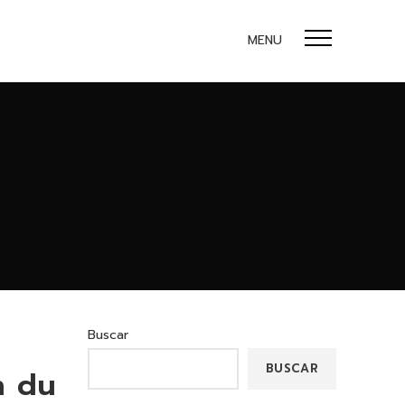
MENU
Buscar
BUSCAR
n du