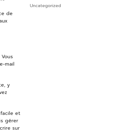
Uncategorized
ce de
eaux
. Vous
e-mail
e, y
vez
facile et
is gérer
rire sur