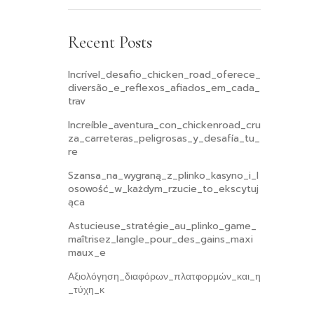
Recent Posts
Incrível_desafio_chicken_road_oferece_
diversão_e_reflexos_afiados_em_cada_
trav
Increíble_aventura_con_chickenroad_cru
za_carreteras_peligrosas_y_desafía_tu_
re
Szansa_na_wygraną_z_plinko_kasyno_i_l
osowość_w_każdym_rzucie_to_ekscytuj
ąca
Astucieuse_stratégie_au_plinko_game_
maîtrisez_langle_pour_des_gains_maxi
maux_e
Αξιολόγηση_διαφόρων_πλατφορμών_και_η
_τύχη_κ