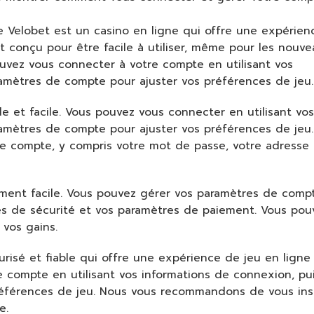
e Velobet est un casino en ligne qui offre une expérien
st conçu pour être facile à utiliser, même pour les nouv
uvez vous connecter à votre compte en utilisant vos
ramètres de compte pour ajuster vos préférences de jeu.
e et facile. Vous pouvez vous connecter en utilisant vos
ramètres de compte pour ajuster vos préférences de jeu
e compte, y compris votre mot de passe, votre adresse 
ment facile. Vous pouvez gérer vos paramètres de compt
es de sécurité et vos paramètres de paiement. Vous pou
 vos gains.
risé et fiable qui offre une expérience de jeu en ligne 
 compte en utilisant vos informations de connexion, pu
éférences de jeu. Nous vous recommandons de vous insc
e.