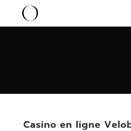
Casino en ligne Velo