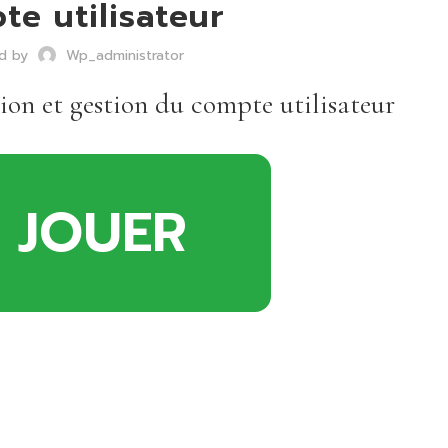
te utilisateur
d by
Wp_administrator
ion et gestion du compte utilisateur
️ JOUER