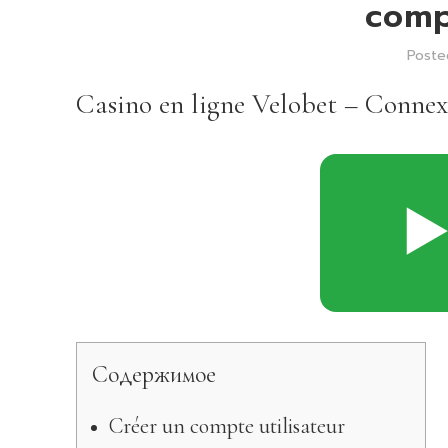
comp
Poste
Casino en ligne Velobet – Connex
▶
Содержимое
Créer un compte utilisateur