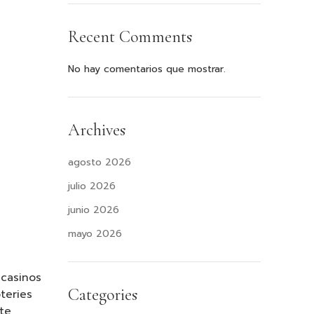
Recent Comments
No hay comentarios que mostrar.
Archives
agosto 2026
julio 2026
junio 2026
mayo 2026
 casinos
Categories
teries
te