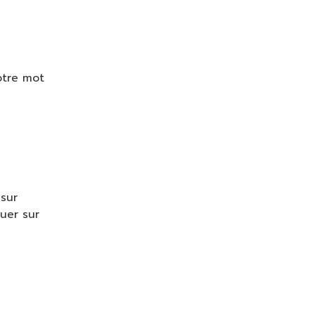
otre mot
 sur
ouer sur