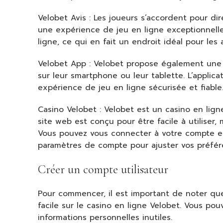
Velobet Avis : Les joueurs s’accordent pour dir
une expérience de jeu en ligne exceptionnelle.
ligne, ce qui en fait un endroit idéal pour les
Velobet App : Velobet propose également une a
sur leur smartphone ou leur tablette. L’applica
expérience de jeu en ligne sécurisée et fiable
Casino Velobet : Velobet est un casino en lign
site web est conçu pour être facile à utilise
Vous pouvez vous connecter à votre compte en 
paramètres de compte pour ajuster vos préfér
Créer un compte utilisateur
Pour commencer, il est important de noter que
facile sur le casino en ligne Velobet. Vous pou
informations personnelles inutiles.