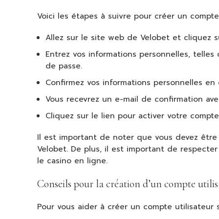
Voici les étapes à suivre pour créer un compte 
Allez sur le site web de Velobet et cliquez s
Entrez vos informations personnelles, telle
de passe.
Confirmez vos informations personnelles en cl
Vous recevrez un e-mail de confirmation ave
Cliquez sur le lien pour activer votre compte
Il est important de noter que vous devez être
Velobet. De plus, il est important de respecter
le casino en ligne.
Conseils pour la création d’un compte utili
Pour vous aider à créer un compte utilisateur s