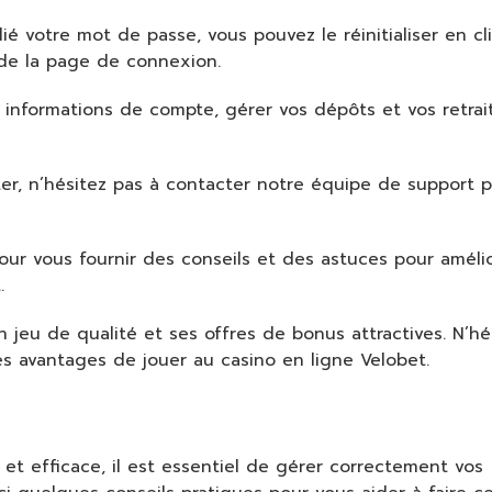
ié votre mot de passe, vous pouvez le réinitialiser en cl
 de la page de connexion.
informations de compte, gérer vos dépôts et vos retraits
er, n’hésitez pas à contacter notre équipe de support 
ur vous fournir des conseils et des astuces pour améli
.
 jeu de qualité et ses offres de bonus attractives. N’hé
es avantages de jouer au casino en ligne Velobet.
et efficace, il est essentiel de gérer correctement vos