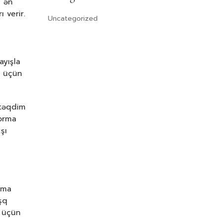
n ən
 verir.
Uncategorized
ayışla
k üçün
 təqdim
forma
şı
rma
şq
k üçün