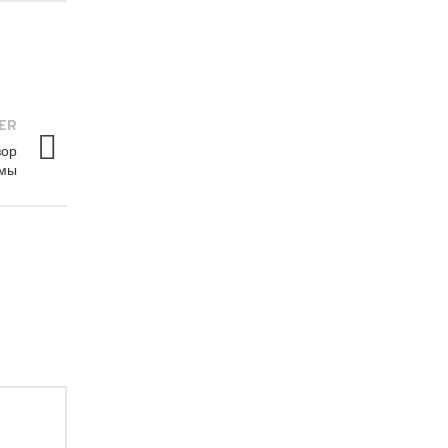
ER
зор
мы