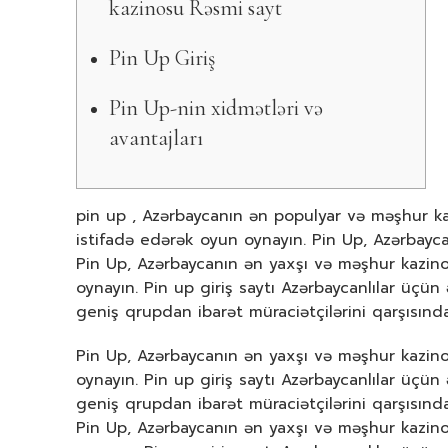
kazinosu Rəsmi sayt
Pin Up Giriş
Pin Up-nin xidmətləri və
avantajları
pin up
, Azərbaycanın ən populyar və məşhur kazi
istifadə edərək oyun oynayın. Pin Up, Azərbayca
Pin Up, Azərbaycanın ən yaxşı və məşhur kazino 
oynayın. Pin up giriş saytı Azərbaycanlılar üçü
geniş qrupdan ibarət müraciətçilərini qarşısında 
Pin Up, Azərbaycanın ən yaxşı və məşhur kazino 
oynayın. Pin up giriş saytı Azərbaycanlılar üçü
geniş qrupdan ibarət müraciətçilərini qarşısında 
Pin Up, Azərbaycanın ən yaxşı və məşhur kazino 