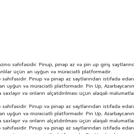
no səhifəsidir. Pinup, pinap az və pin up giriş saytların
nlılar üçün ən uyğun və müraciətli platformadır.
səhifəsidir. Pinup və pinap az saytlarından istifadə edə
n ən uyğun və müraciətli platformadır. Pin Up, Azərbaycanı
saxlayır və onların əlçatdırılması üçün əlaqəli məlumatları
səhifəsidir. Pinup və pinap az saytlarından istifadə edə
n ən uyğun və müraciətli platformadır. Pin Up, Azərbaycanı
saxlayır və onların əlçatdırılması üçün əlaqəli məlumatları
səhifəsidir. Pinup və pinap az saytlarından istifadə edə