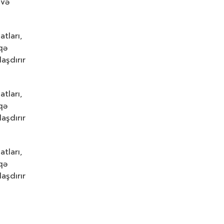
 və
tları,
qə
aşdırır
tları,
qə
aşdırır
tları,
qə
aşdırır