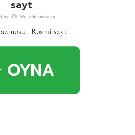
sayt
d by
Wp_administrator
azinosu | Rəsmi sayt
️ OYNA