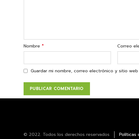
*
Nombre
Correo el
Guardar mi nombre, correo electrónico y sitio we
© 2022. Todos los derechos reservados
Políticas