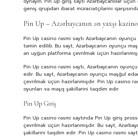
oynayın. Pin up giriş saytı Azərbaycanlılar üçü
geniş qrupdan ibarət müraciətçilərini qarşısında 
Pin Up – Azərbaycanın ən yaxşı kazino
Pin Up casino rəsmi saytı Azərbaycanın oyunçu 
təmin edilib. Bu sayt, Azərbaycanın oyunçu mə
ən uyğun platforma çevrilmək üçün hazırlanmışd
Pin Up casino rəsmi saytı, Azərbaycanın oyunçu
edir. Bu sayt, Azərbaycanın oyunçu məşğul edə
çevrilmək üçün hazırlanmışdır. Pin Up casino r
oyunları və məşq şəkillərini təqdim edir.
Pin Up Giriş
Pin Up casino rəsmi saytında Pin Up giriş pro
çevrilmək üçün hazırlanmışdır. Bu sayt, Azərba
şəkillərini təqdim edir. Pin Up casino rəsmi sa