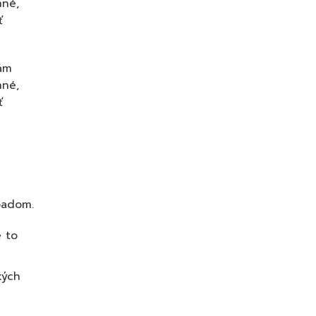
mné,
ť
vám
mné,
ť
padom.
e to
kých