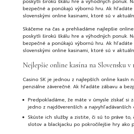
poskytli širokú škálu hre a výhodných ponuk. N
bezpečné a ponúkajú výbornú hru. Ak hľadáte 
slovenskými online kasinami, ktoré sú v aktuál
Skáčeme na čas a prehliadáme najlepšie online 
poskytli širokú škálu hre a výhodných ponuk. N
bezpečné a ponúkajú výbornú hru. Ak hľadáte 
slovenskými online kasinami, ktoré sú v aktuál
Nejlepšie online kasína na Slovensku v 
Casino SK je jednou z najlepších online kasín 
penziálne záverečné. Ak hľadáte zábavu a bezp
Predpokladáme, že máte v úmysle získať si záž
jedno z najdôverenších a najvyhľadávanších o
Skúste ich služby a zistite, či sú to práve to
slotov a blackjacku po pokročilejšie hry ako 