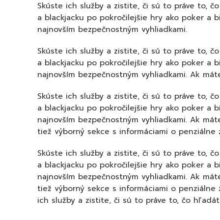
Skúste ich služby a zistite, či sú to práve to, 
a blackjacku po pokročilejšie hry ako poker a b
najnovším bezpečnostným vyhliadkami.
Skúste ich služby a zistite, či sú to práve to, 
a blackjacku po pokročilejšie hry ako poker a b
najnovším bezpečnostným vyhliadkami. Ak máte 
Skúste ich služby a zistite, či sú to práve to, 
a blackjacku po pokročilejšie hry ako poker a b
najnovším bezpečnostným vyhliadkami. Ak máte 
tiež výborný sekce s informáciami o penziálne
Skúste ich služby a zistite, či sú to práve to, 
a blackjacku po pokročilejšie hry ako poker a b
najnovším bezpečnostným vyhliadkami. Ak máte 
tiež výborný sekce s informáciami o penziálne 
ich služby a zistite, či sú to práve to, čo hľadát