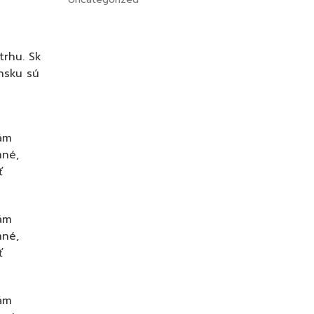
trhu. Sk
ensku sú
vám
mné,
ť
vám
mné,
ť
vám