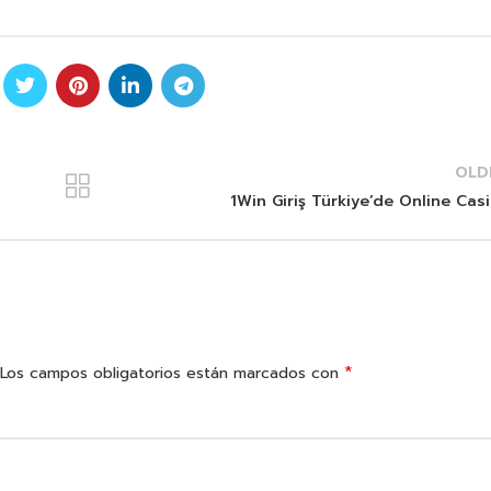
OLD
1Win Giriş Türkiye’de Online Cas
*
Los campos obligatorios están marcados con