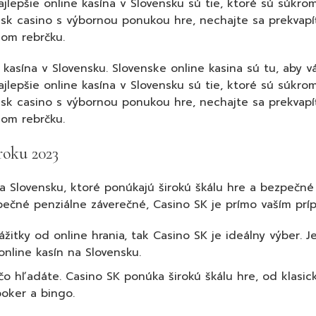
ajlepšie online kasína v Slovensku sú tie, ktoré sú súkro
sk casino s výbornou ponukou hre, nechajte sa prekvapí
nom rebrčku.
kasína v Slovensku. Slovenske online kasina sú tu, aby 
ajlepšie online kasína v Slovensku sú tie, ktoré sú súkro
sk casino s výbornou ponukou hre, nechajte sa prekvapí
nom rebrčku.
roku 2023
na Slovensku, ktoré ponúkajú širokú škálu hre a bezpečné
ečné penziálne záverečné, Casino SK je prímo vaším prí
itky od online hrania, tak Casino SK je ideálny výber. J
nline kasín na Slovensku.
, čo hľadáte. Casino SK ponúka širokú škálu hre, od klasic
poker a bingo.