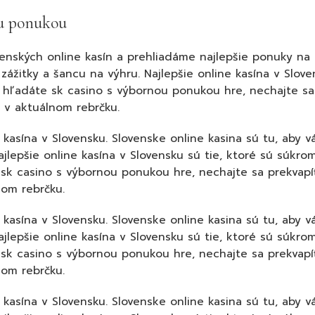
ou ponukou
enských online kasín a prehliadáme najlepšie ponuky na 
 zážitky a šancu na výhru. Najlepšie online kasína v Slov
 hľadáte sk casino s výbornou ponukou hre, nechajte sa
ú v aktuálnom rebrčku.
kasína v Slovensku. Slovenske online kasina sú tu, aby 
ajlepšie online kasína v Slovensku sú tie, ktoré sú súkro
sk casino s výbornou ponukou hre, nechajte sa prekvapí
nom rebrčku.
kasína v Slovensku. Slovenske online kasina sú tu, aby 
ajlepšie online kasína v Slovensku sú tie, ktoré sú súkro
sk casino s výbornou ponukou hre, nechajte sa prekvapí
nom rebrčku.
kasína v Slovensku. Slovenske online kasina sú tu, aby 