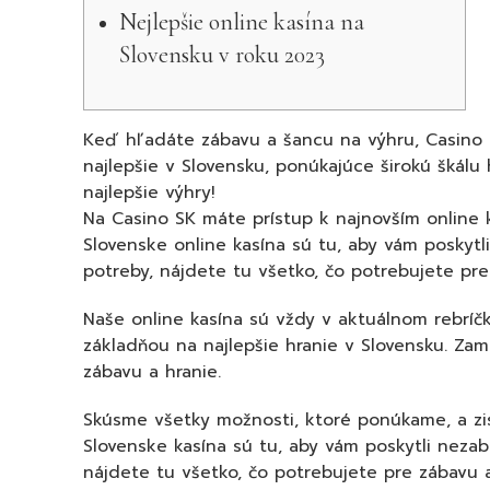
Nejlepšie online kasína na
Slovensku v roku 2023
Keď hľadáte zábavu a šancu na výhru, Casino 
najlepšie v Slovensku, ponúkajúce širokú škálu 
najlepšie výhry!
Na Casino SK máte prístup k najnovším online 
Slovenske online kasína sú tu, aby vám poskyt
potreby, nájdete tu všetko, čo potrebujete pre
Naše online kasína sú vždy v aktuálnom rebríčk
základňou na najlepšie hranie v Slovensku. Za
zábavu a hranie.
Skúsme všetky možnosti, ktoré ponúkame, a zist
Slovenske kasína sú tu, aby vám poskytli neza
nájdete tu všetko, čo potrebujete pre zábavu a