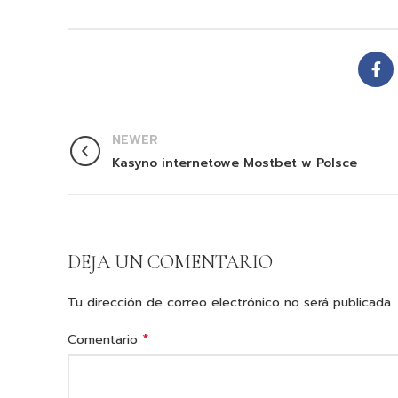
NEWER
Kasyno internetowe Mostbet w Polsce
DEJA UN COMENTARIO
Tu dirección de correo electrónico no será publicada.
*
Comentario