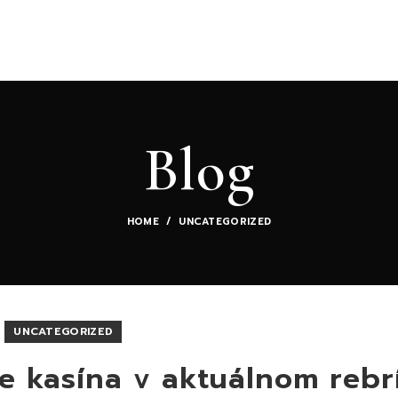
Blog
HOME
UNCATEGORIZED
UNCATEGORIZED
ne kasína v aktuálnom rebr