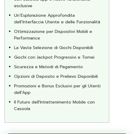
esclusive
Un’Esplorazione Approfondita
dell’Interfaccia Utente e delle Funzionalità
Ottimizzazione per Dispositivi Mobili e
Performance
La Vasta Selezione di Giochi Disponibili
Giochi con Jackpot Progressivi e Tornei
Sicurezza e Metodi di Pagamento
Opzioni di Deposito e Prelievo Disponibili
Promozioni e Bonus Esclusivi per gli Utenti
dell'App
Il Futuro dell'Intrattenimento Mobile con
Casoola