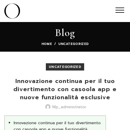
Blog
HOME
UNCATEGORIZED
UNCATEGORIZED
Innovazione continua per il tuo
divertimento con casoola app e
nuove funzionalità esclusive
Wp_administrator
Innovazione continua per il tuo divertimento
con casoola app e nuove funzionalità