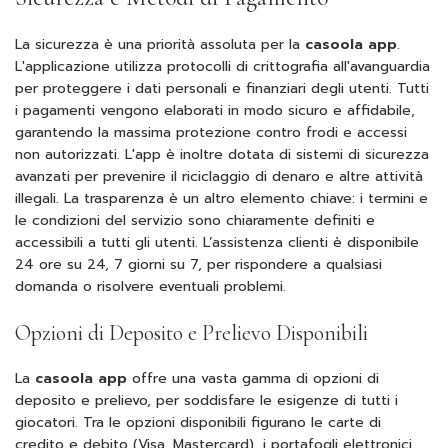
La sicurezza è una priorità assoluta per la
casoola app
.
L'applicazione utilizza protocolli di crittografia all'avanguardia
per proteggere i dati personali e finanziari degli utenti. Tutti
i pagamenti vengono elaborati in modo sicuro e affidabile,
garantendo la massima protezione contro frodi e accessi
non autorizzati. L'app è inoltre dotata di sistemi di sicurezza
avanzati per prevenire il riciclaggio di denaro e altre attività
illegali. La trasparenza è un altro elemento chiave: i termini e
le condizioni del servizio sono chiaramente definiti e
accessibili a tutti gli utenti. L’assistenza clienti è disponibile
24 ore su 24, 7 giorni su 7, per rispondere a qualsiasi
domanda o risolvere eventuali problemi.
Opzioni di Deposito e Prelievo Disponibili
La
casoola app
offre una vasta gamma di opzioni di
deposito e prelievo, per soddisfare le esigenze di tutti i
giocatori. Tra le opzioni disponibili figurano le carte di
credito e debito (Visa, Mastercard), i portafogli elettronici