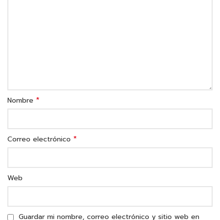
*
Nombre
*
Correo electrónico
Web
Guardar mi nombre, correo electrónico y sitio web en