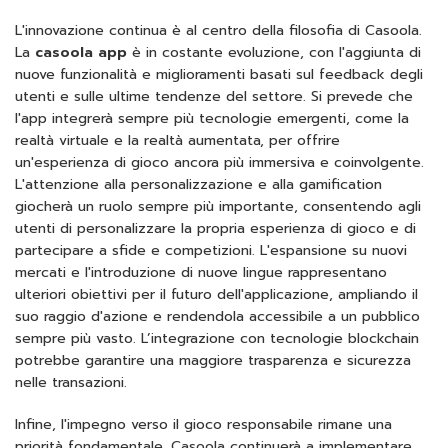
L'innovazione continua è al centro della filosofia di Casoola.
La
casoola app
è in costante evoluzione, con l'aggiunta di
nuove funzionalità e miglioramenti basati sul feedback degli
utenti e sulle ultime tendenze del settore. Si prevede che
l'app integrerà sempre più tecnologie emergenti, come la
realtà virtuale e la realtà aumentata, per offrire
un'esperienza di gioco ancora più immersiva e coinvolgente.
L'attenzione alla personalizzazione e alla gamification
giocherà un ruolo sempre più importante, consentendo agli
utenti di personalizzare la propria esperienza di gioco e di
partecipare a sfide e competizioni. L'espansione su nuovi
mercati e l'introduzione di nuove lingue rappresentano
ulteriori obiettivi per il futuro dell'applicazione, ampliando il
suo raggio d'azione e rendendola accessibile a un pubblico
sempre più vasto. L’integrazione con tecnologie blockchain
potrebbe garantire una maggiore trasparenza e sicurezza
nelle transazioni.
Infine, l'impegno verso il gioco responsabile rimane una
priorità fondamentale. Casoola continuerà a implementare