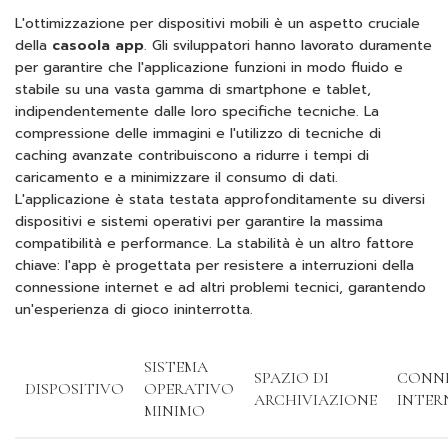
L'ottimizzazione per dispositivi mobili è un aspetto cruciale
della
casoola app
. Gli sviluppatori hanno lavorato duramente
per garantire che l'applicazione funzioni in modo fluido e
stabile su una vasta gamma di smartphone e tablet,
indipendentemente dalle loro specifiche tecniche. La
compressione delle immagini e l'utilizzo di tecniche di
caching avanzate contribuiscono a ridurre i tempi di
caricamento e a minimizzare il consumo di dati.
L'applicazione è stata testata approfonditamente su diversi
dispositivi e sistemi operativi per garantire la massima
compatibilità e performance. La stabilità è un altro fattore
chiave: l'app è progettata per resistere a interruzioni della
connessione internet e ad altri problemi tecnici, garantendo
un'esperienza di gioco ininterrotta.
SISTEMA
SPAZIO DI
CONNE
DISPOSITIVO
OPERATIVO
ARCHIVIAZIONE
INTER
MINIMO