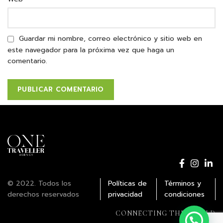
Guardar mi nombre, correo electrónico y sitio web en
este navegador para la próxima vez que haga un
comentario.
© 2022. Todos los
Políticas de
Términos y
derechos reservados
privacidad
condiciones
CONNECTING THE WORLD