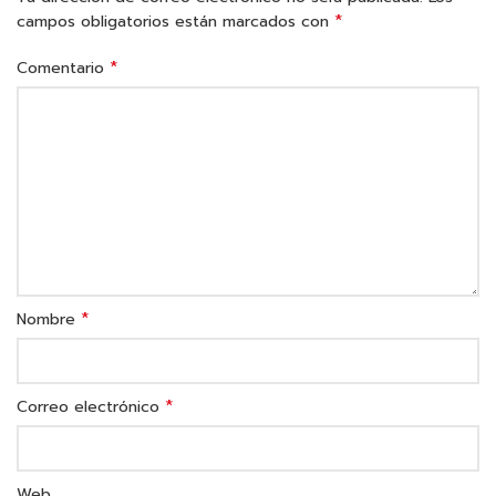
*
campos obligatorios están marcados con
*
Comentario
*
Nombre
*
Correo electrónico
Web