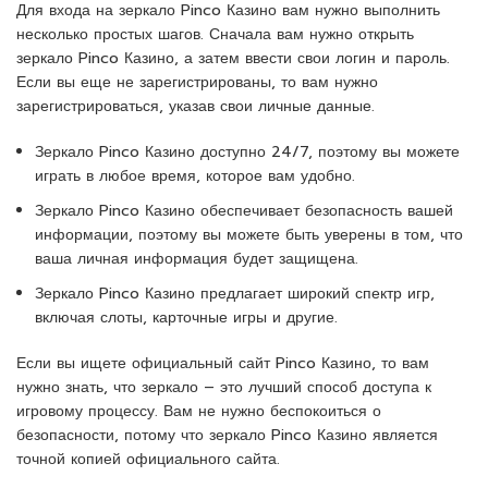
Для входа на зеркало Pinco Казино вам нужно выполнить
несколько простых шагов. Сначала вам нужно открыть
зеркало Pinco Казино, а затем ввести свои логин и пароль.
Если вы еще не зарегистрированы, то вам нужно
зарегистрироваться, указав свои личные данные.
Зеркало Pinco Казино доступно 24/7, поэтому вы можете
играть в любое время, которое вам удобно.
Зеркало Pinco Казино обеспечивает безопасность вашей
информации, поэтому вы можете быть уверены в том, что
ваша личная информация будет защищена.
Зеркало Pinco Казино предлагает широкий спектр игр,
включая слоты, карточные игры и другие.
Если вы ищете официальный сайт Pinco Казино, то вам
нужно знать, что зеркало – это лучший способ доступа к
игровому процессу. Вам не нужно беспокоиться о
безопасности, потому что зеркало Pinco Казино является
точной копией официального сайта.