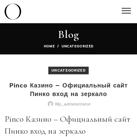
Blog
HOME
UNCATEGORIZED
UNCATEGORIZED
Pinco Казино – Официальный сайт
Пинко вход на зеркало
Wp_administrator
Pinco Казино – Официальный сайт
Пинко вход на зеркало