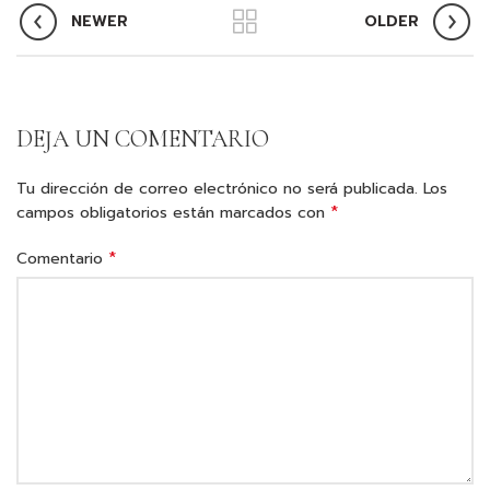
NEWER
OLDER
DEJA UN COMENTARIO
Tu dirección de correo electrónico no será publicada.
Los
*
campos obligatorios están marcados con
*
Comentario