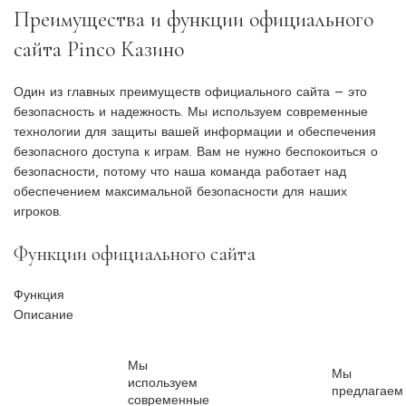
Преимущества и функции официального
сайта Pinco Казино
Один из главных преимуществ официального сайта – это
безопасность и надежность. Мы используем современные
технологии для защиты вашей информации и обеспечения
безопасного доступа к играм. Вам не нужно беспокоиться о
безопасности, потому что наша команда работает над
обеспечением максимальной безопасности для наших
игроков.
Функции официального сайта
Функция
Описание
Мы
Мы
используем
предлагаем
современные