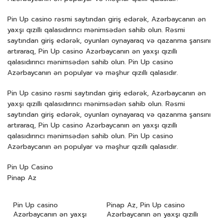
Pin Up casino rəsmi saytından giriş edərək, Azərbaycanın ən
yaxşı qızıllı qalasıdırıncı mənimsədən sahib olun. Rəsmi
saytından giriş edərək, oyunları oynayaraq və qazanma şansını
artıraraq, Pin Up casino Azərbaycanın ən yaxşı qızıllı
qalasıdırıncı mənimsədən sahib olun. Pin Up casino
Azərbaycanın ən populyar və məşhur qızıllı qalasıdır.
Pin Up casino rəsmi saytından giriş edərək, Azərbaycanın ən
yaxşı qızıllı qalasıdırıncı mənimsədən sahib olun. Rəsmi
saytından giriş edərək, oyunları oynayaraq və qazanma şansını
artıraraq, Pin Up casino Azərbaycanın ən yaxşı qızıllı
qalasıdırıncı mənimsədən sahib olun. Pin Up casino
Azərbaycanın ən populyar və məşhur qızıllı qalasıdır.
Pin Up Casino
Pinap Az
Pin Up casino
Pinap Az, Pin Up casino
Azərbaycanın ən yaxşı
Azərbaycanın ən yaxşı qızıllı