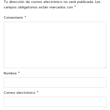
Tu dirección de correo electrónico no será publicada.
Los
*
campos obligatorios están marcados con
*
Comentario
*
Nombre
*
Correo electrónico