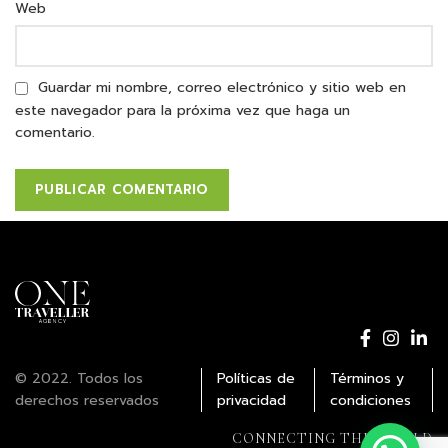
Web
Guardar mi nombre, correo electrónico y sitio web en
este navegador para la próxima vez que haga un
comentario.
© 2022. Todos los
Políticas de
Términos y
derechos reservados
privacidad
condiciones
CONNECTING THE WORLD