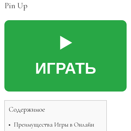
Pin Up
▶️
ИГРАТЬ
Содержимое
Преимущества Игры в Онлайн