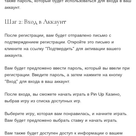
также пароль, который будет использоваться для входа в ваш
аккаунт.
Шаг 2: Вход в Аккаунт
После регистрации, вам будет отправлено письмо с
подтверждением регистрации. Откройте это письмо и
кликните на ссылку “Подтвердить” для активации вашего
аккаунта.
Вам будет предложено ввести пароль, который вы ввели при
регистрации. Введите пароль, а затем нажмите на кнопку
“Вход” для входа в ваш аккаунт.
После входа, вы сможете начать играть в Pin Up Казино,
выбрав игру из списка доступных игр.
Выберите игру, которая вам понравилась, и начните играть.
Вам будет предложено выбрать ставку и начать играть.
Вам также будет доступен доступ к информации о вашем