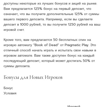
доступны некоторые из лучших бонусов и акций на рынке.
Вам предлагается 125% бонус на первый депозит, что
означает, что вы получите дополнительные 125% от суммы
вашего первого депозита. Например, если вы сделаете
депозит в 1000 рублей, то вы получите 1250 рублей на ваш
игровой счет.
Кроме того, вам предлагается 50 бесплатных спин на
игровую автомату “Book of Dead” от Pragmatic Play. Это
отличный способ начать играть и испытать свои навыки в
игровом автомате. Вам также доступен бонус на каждый
последующий депозит, который может достигать 50% от
суммы депозита.
Бонусы для Новых Игроков
Бонус
Условия
Игровой