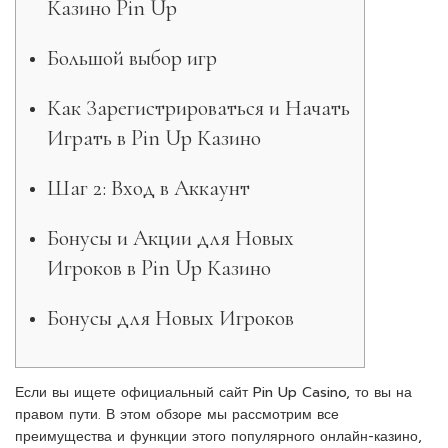
Казино Pin Up
Большой выбор игр
Как Зарегистрироваться и Начать
Играть в Pin Up Казино
Шаг 2: Вход в Аккаунт
Бонусы и Акции для Новых
Игроков в Pin Up Казино
Бонусы для Новых Игроков
Если вы ищете официальный сайт Pin Up Casino, то вы на
правом пути. В этом обзоре мы рассмотрим все
преимущества и функции этого популярного онлайн-казино,