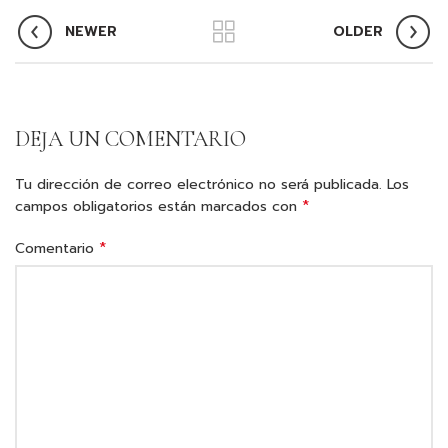
NEWER
OLDER
DEJA UN COMENTARIO
Tu dirección de correo electrónico no será publicada.
Los
*
campos obligatorios están marcados con
*
Comentario