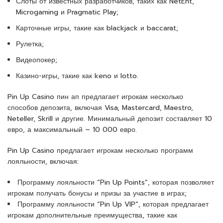
Слоты от известных разработчиков, таких как NetEnt,
Microgaming и Pragmatic Play;
Карточные игры, такие как blackjack и baccarat;
Рулетка;
Видеопокер;
Казино-игры, такие как keno и lotto.
Pin Up Casino
пин ап
предлагает игрокам несколько
способов депозита, включая Visa, Mastercard, Maestro,
Neteller, Skrill и другие. Минимальный депозит составляет 10
евро, а максимальный – 10 000 евро.
Pin Up Casino предлагает игрокам несколько программ
лояльности, включая:
Программу лояльности “Pin Up Points”, которая позволяет
игрокам получать бонусы и призы за участие в играх;
Программу лояльности “Pin Up VIP”, которая предлагает
игрокам дополнительные преимущества, такие как