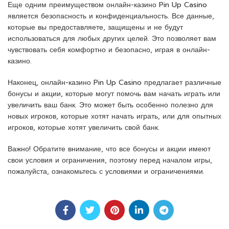
Еще одним преимуществом онлайн-казино Pin Up Casino
является безопасность и конфиденциальность. Все данные,
которые вы предоставляете, защищены и не будут
использоваться для любых других целей. Это позволяет вам
чувствовать себя комфортно и безопасно, играя в онлайн-
казино.
Наконец, онлайн-казино Pin Up Casino предлагает различные
бонусы и акции, которые могут помочь вам начать играть или
увеличить ваш банк. Это может быть особенно полезно для
новых игроков, которые хотят начать играть, или для опытных
игроков, которые хотят увеличить свой банк.
Важно! Обратите внимание, что все бонусы и акции имеют
свои условия и ограничения, поэтому перед началом игры,
пожалуйста, ознакомьтесь с условиями и ограничениями.