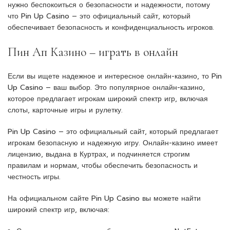
нужно беспокоиться о безопасности и надежности, потому
что Pin Up Casino – это официальный сайт, который
обеспечивает безопасность и конфиденциальность игроков.
Пин Ап Казино – играть в онлайн
Если вы ищете надежное и интересное онлайн-казино, то Pin
Up Casino – ваш выбор. Это популярное онлайн-казино,
которое предлагает игрокам широкий спектр игр, включая
слоты, карточные игры и рулетку.
Pin Up Casino – это официальный сайт, который предлагает
игрокам безопасную и надежную игру. Онлайн-казино имеет
лицензию, выдана в Куртрах, и подчиняется строгим
правилам и нормам, чтобы обеспечить безопасность и
честность игры.
На официальном сайте Pin Up Casino вы можете найти
широкий спектр игр, включая: