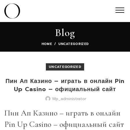
Blog
HOME
UNCATEGORIZED
UNCATEGORIZED
Пин Ап Казино – играть в онлайн Pin
Up Casino – официальный сайт
Wp_administrator
Пин Ап Казино – играть в онлайн
Pin Up Casino – официальный сайт