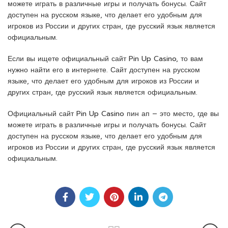
можете играть в различные игры и получать бонусы. Сайт
доступен на русском языке, что делает его удобным для
игроков из России и других стран, где русский язык является
официальным.
Если вы ищете официальный сайт Pin Up Casino, то вам
нужно найти его в интернете. Сайт доступен на русском
языке, что делает его удобным для игроков из России и
других стран, где русский язык является официальным.
Официальный сайт Pin Up Casino
пин ап
– это место, где вы
можете играть в различные игры и получать бонусы. Сайт
доступен на русском языке, что делает его удобным для
игроков из России и других стран, где русский язык является
официальным.