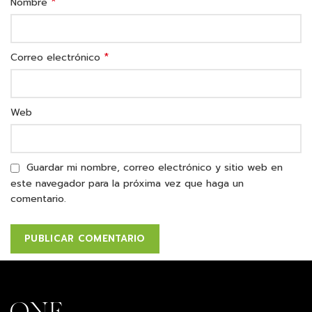
*
Nombre
*
Correo electrónico
Web
Guardar mi nombre, correo electrónico y sitio web en
este navegador para la próxima vez que haga un
comentario.