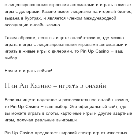
с лицензированными игровыми автоматами и играть в живые
игры с дилерами. Казино имеет лицензию на игорный бизнес,
выдана в Куртрах, и является членом международной
ассоциации онлайн-казино.
Таким образом, если вы ищете онлайн-казино, где можно
играть в игры с лицензированными игровыми автоматами и
играть в живые игры с дилерами, то Pin Up Casino – ваш
выбор.
Начните играть сейчас!
Пин Ап Казино – играть в онлайн
Если вы ищете надежное и развлекательное онлайн-казино,
то Pin Up Casino – ваш выбор. Это официальный сайт, где
вы можете играть в слоты, карточные игры и другие азартные
игры, получая реальные выигрыши.
Pin Up Casino предлагает широкий спектр игр от известных