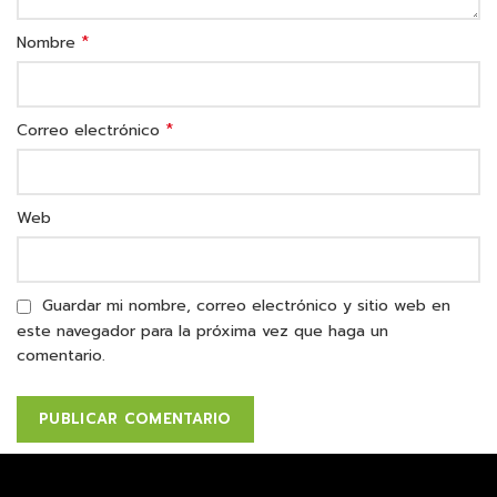
*
Nombre
*
Correo electrónico
Web
Guardar mi nombre, correo electrónico y sitio web en
este navegador para la próxima vez que haga un
comentario.