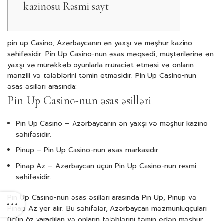
kazinosu Rəsmi sayt
pin up
Casino, Azərbaycanın ən yaxşı və məşhur kazino
səhifəsidir. Pin Up Casino-nun əsas məqsədi, müştərilərinə ən
yaxşı və mürəkkəb oyunlarla müraciət etməsi və onların
mənzili və tələblərini təmin etməsidır. Pin Up Casino-nun
əsas əsilləri arasında:
Pin Up Casino-nun əsas əsilləri
Pin Up Casino – Azərbaycanın ən yaxşı və məşhur kazino
səhifəsidir.
Pinup – Pin Up Casino-nun əsas markasıdır.
Pinap Az – Azərbaycan üçün Pin Up Casino-nun resmi
səhifəsidir.
Pin Up Casino-nun əsas əsilləri arasında Pin Up, Pinup və
Pinap Az yer alır. Bu səhifələr, Azərbaycan məzmunluqçuları
üçün öz yaradılan və onların tələblərini təmin edən məşhur