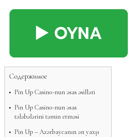
▶️ OYNA
Содержимое
Pin Up Casino-nun əsas əsilləri
Pin Up Casino-nun əsas
tələbələrini təmin etməsi
Pin Up – Azərbaycanın ən yaxşı