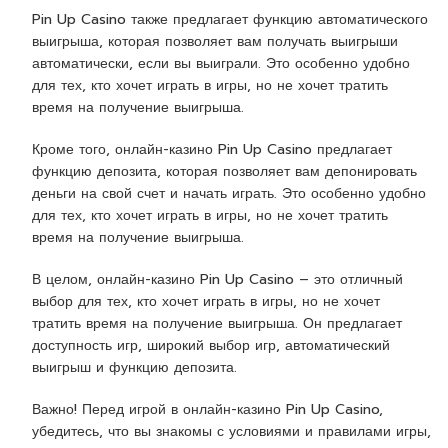
Pin Up Casino также предлагает функцию автоматического
выигрыша, которая позволяет вам получать выигрыши
автоматически, если вы выиграли. Это особенно удобно
для тех, кто хочет играть в игры, но не хочет тратить
время на получение выигрыша.
Кроме того, онлайн-казино Pin Up Casino предлагает
функцию депозита, которая позволяет вам депонировать
деньги на свой счет и начать играть. Это особенно удобно
для тех, кто хочет играть в игры, но не хочет тратить
время на получение выигрыша.
В целом, онлайн-казино Pin Up Casino – это отличный
выбор для тех, кто хочет играть в игры, но не хочет
тратить время на получение выигрыша. Он предлагает
доступность игр, широкий выбор игр, автоматический
выигрыш и функцию депозита.
Важно! Перед игрой в онлайн-казино Pin Up Casino,
убедитесь, что вы знакомы с условиями и правилами игры,