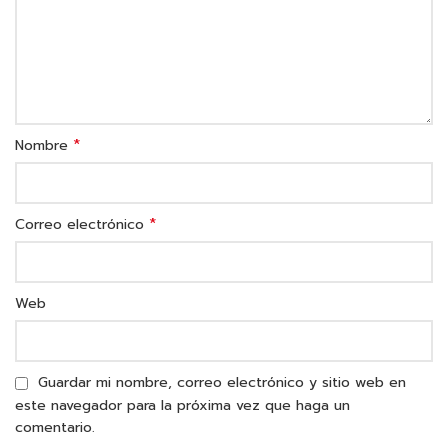
*
Nombre
*
Correo electrónico
Web
Guardar mi nombre, correo electrónico y sitio web en
este navegador para la próxima vez que haga un
comentario.