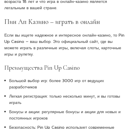
возраста 18 лет и что игра в онлайн-казино является
легальным в вашей стране.
Пин Ап Казино – играть в онлайн
Если вы ищете надежное и интересное онлайн-казино, то Pin
Up Casino – ваш выбор. Это официальный сайт, где вы
можете играть в различные игры, включая слоты, карточные
игры и рулетку.
Преимущества Pin Up Casino
Большой выбор игр: более 3000 игр от ведущих
разработчиков
Легкая регистрация: только несколько минут, и вы готовы
играть
Бонусы и акции: регулярные бонусы и акции для новых и
постоянных игроков
Безопасность: Pin Up Casino использует современные