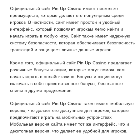
Официальный сайт Pin Up Casino имеет несколько
преимуществ, которые делают его популярным среди
игроков. В частности, сайт имеет простой и удобный
интерфейс, который позволяет игрокам легко найти и
начать играть в любую игру. Сайт также имеет надежную
систему безопасности, которая обеспечивает безопасность
транзакций и защищает личные данные игроков.
Кроме того, официальный сайт Pin Up Casino предлагает
различные бонусы и акции, которые могут помочь вам
начать играть в онлайн-казино. Бонусы и акции могут
включать в себя приветственные бонусы, бесплатные
спины и другие предложения.
Официальный сайт Pin Up Casino также имеет мобильную
версию, что делает его доступным для игроков, которые
предпочитают играть на мобильных устройствах.
Мобильная версия сайта имеет тот же интерфейс, что и
десктопная версия, что делает ее удобной для игроков.