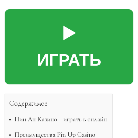
▶️
ИГРАТЬ
Содержимое
Пин Ап Казино – играть в онлайн
Преимущества Pin Up Casino