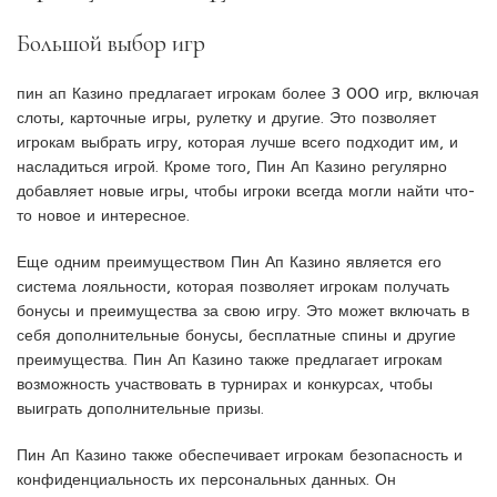
Большой выбор игр
пин ап
Казино предлагает игрокам более 3 000 игр, включая
слоты, карточные игры, рулетку и другие. Это позволяет
игрокам выбрать игру, которая лучше всего подходит им, и
насладиться игрой. Кроме того, Пин Ап Казино регулярно
добавляет новые игры, чтобы игроки всегда могли найти что-
то новое и интересное.
Еще одним преимуществом Пин Ап Казино является его
система лояльности, которая позволяет игрокам получать
бонусы и преимущества за свою игру. Это может включать в
себя дополнительные бонусы, бесплатные спины и другие
преимущества. Пин Ап Казино также предлагает игрокам
возможность участвовать в турнирах и конкурсах, чтобы
выиграть дополнительные призы.
Пин Ап Казино также обеспечивает игрокам безопасность и
конфиденциальность их персональных данных. Он