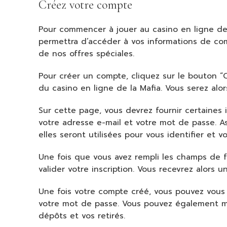
Créez votre compte
Pour commencer à jouer au casino en ligne de l
permettra d’accéder à vos informations de com
de nos offres spéciales.
Pour créer un compte, cliquez sur le bouton “
du casino en ligne de la Mafia. Vous serez alo
Sur cette page, vous devrez fournir certaines 
votre adresse e-mail et votre mot de passe. As
elles seront utilisées pour vous identifier et vo
Une fois que vous avez rempli les champs de f
valider votre inscription. Vous recevrez alors 
Une fois votre compte créé, vous pouvez vous 
votre mot de passe. Vous pouvez également mo
dépôts et vos retirés.