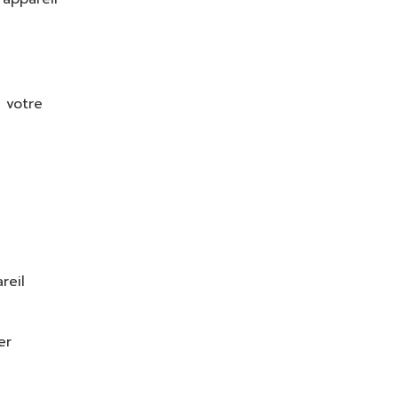
 votre
reil
er