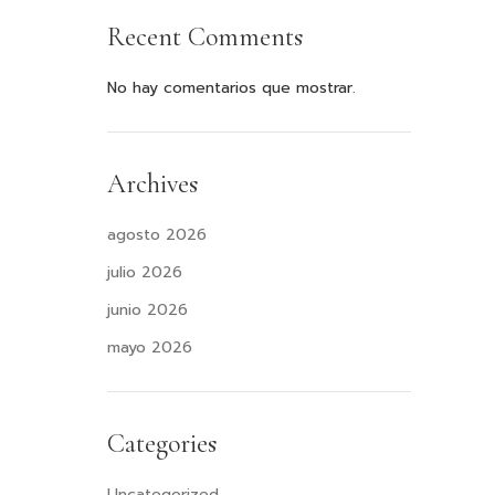
Recent Comments
No hay comentarios que mostrar.
Archives
agosto 2026
julio 2026
junio 2026
mayo 2026
Categories
Uncategorized