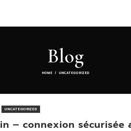
Blog
HOME
UNCATEGORIZED
UNCATEGORIZED
gin – connexion sécurisée 