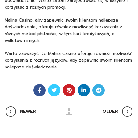
doświadczenie. Warto zatem zarejestrować się w kasynie i
korzystać z różnych promocji.
Malina Casino, aby zapewnić swoim klientom najlepsze
doświadczenie, oferuje również możliwość korzystania z
różnych metod płatności, w tym kart kredytowych, e-
walletów i innych.
Warto zauważyć, że Malina Casino oferuje również możliwość
korzystania z różnych języków, aby zapewnić swoim klientom
najlepsze doświadczenie.
NEWER
OLDER