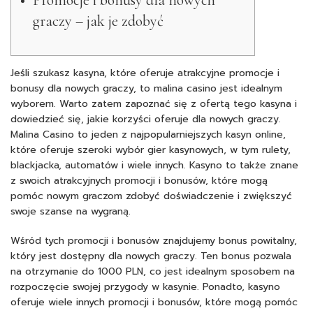
Promocje i bonusy dla nowych
graczy – jak je zdobyć
Jeśli szukasz kasyna, które oferuje atrakcyjne promocje i
bonusy dla nowych graczy, to
malina casino
jest idealnym
wyborem. Warto zatem zapoznać się z ofertą tego kasyna i
dowiedzieć się, jakie korzyści oferuje dla nowych graczy.
Malina Casino to jeden z najpopularniejszych kasyn online,
które oferuje szeroki wybór gier kasynowych, w tym rulety,
blackjacka, automatów i wiele innych. Kasyno to także znane
z swoich atrakcyjnych promocji i bonusów, które mogą
pomóc nowym graczom zdobyć doświadczenie i zwiększyć
swoje szanse na wygraną.
Wśród tych promocji i bonusów znajdujemy bonus powitalny,
który jest dostępny dla nowych graczy. Ten bonus pozwala
na otrzymanie do 1000 PLN, co jest idealnym sposobem na
rozpoczęcie swojej przygody w kasynie. Ponadto, kasyno
oferuje wiele innych promocji i bonusów, które mogą pomóc