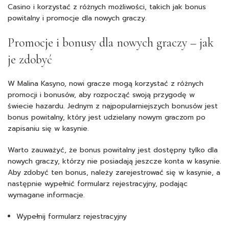
Casino i korzystać z różnych możliwości, takich jak bonus
powitalny i promocje dla nowych graczy.
Promocje i bonusy dla nowych graczy – jak
je zdobyć
W Malina Kasyno, nowi gracze mogą korzystać z różnych
promocji i bonusów, aby rozpocząć swoją przygodę w
świecie hazardu. Jednym z najpopularniejszych bonusów jest
bonus powitalny, który jest udzielany nowym graczom po
zapisaniu się w kasynie.
Warto zauważyć, że bonus powitalny jest dostępny tylko dla
nowych graczy, którzy nie posiadają jeszcze konta w kasynie.
Aby zdobyć ten bonus, należy zarejestrować się w kasynie, a
następnie wypełnić formularz rejestracyjny, podając
wymagane informacje.
Wypełnij formularz rejestracyjny