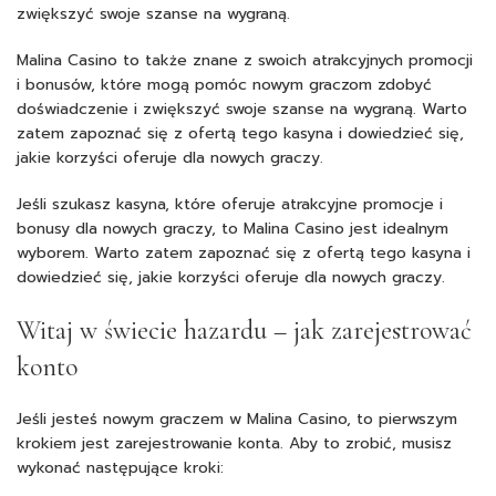
zwiększyć swoje szanse na wygraną.
Malina Casino to także znane z swoich atrakcyjnych promocji
i bonusów, które mogą pomóc nowym graczom zdobyć
doświadczenie i zwiększyć swoje szanse na wygraną. Warto
zatem zapoznać się z ofertą tego kasyna i dowiedzieć się,
jakie korzyści oferuje dla nowych graczy.
Jeśli szukasz kasyna, które oferuje atrakcyjne promocje i
bonusy dla nowych graczy, to Malina Casino jest idealnym
wyborem. Warto zatem zapoznać się z ofertą tego kasyna i
dowiedzieć się, jakie korzyści oferuje dla nowych graczy.
Witaj w świecie hazardu – jak zarejestrować
konto
Jeśli jesteś nowym graczem w Malina Casino, to pierwszym
krokiem jest zarejestrowanie konta. Aby to zrobić, musisz
wykonać następujące kroki: