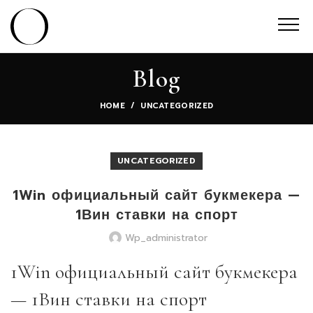
Blog
HOME
UNCATEGORIZED
UNCATEGORIZED
1Win официальный сайт букмекера —
1Вин ставки на спорт
Wp_administrator
1Win официальный сайт букмекера
— 1Вин ставки на спорт