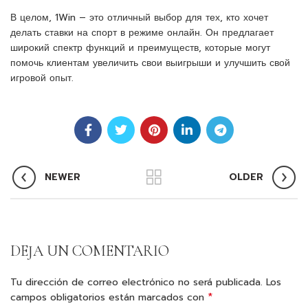
В целом, 1Win – это отличный выбор для тех, кто хочет
делать ставки на спорт в режиме онлайн. Он предлагает
широкий спектр функций и преимуществ, которые могут
помочь клиентам увеличить свои выигрыши и улучшить свой
игровой опыт.
NEWER
OLDER
DEJA UN COMENTARIO
Tu dirección de correo electrónico no será publicada.
Los
*
campos obligatorios están marcados con