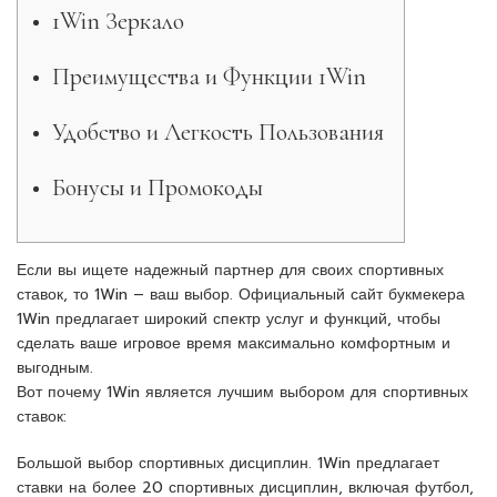
1Win Зеркало
Преимущества и Функции 1Win
Удобство и Легкость Пользования
Бонусы и Промокоды
Если вы ищете надежный партнер для своих спортивных
ставок, то 1Win – ваш выбор. Официальный сайт букмекера
1Win предлагает широкий спектр услуг и функций, чтобы
сделать ваше игровое время максимально комфортным и
выгодным.
Вот почему 1Win является лучшим выбором для спортивных
ставок:
Большой выбор спортивных дисциплин. 1Win предлагает
ставки на более 20 спортивных дисциплин, включая футбол,