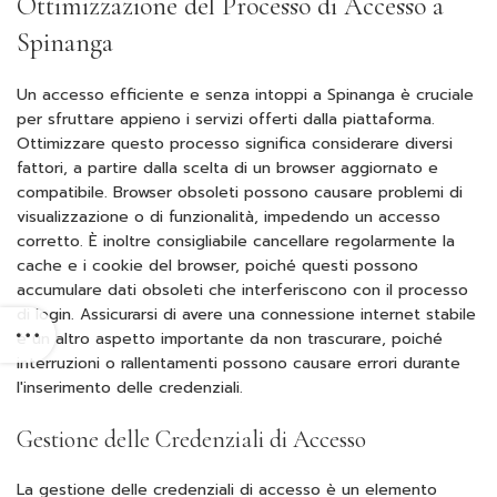
Ottimizzazione del Processo di Accesso a
Spinanga
Un accesso efficiente e senza intoppi a Spinanga è cruciale
per sfruttare appieno i servizi offerti dalla piattaforma.
Ottimizzare questo processo significa considerare diversi
fattori, a partire dalla scelta di un browser aggiornato e
compatibile. Browser obsoleti possono causare problemi di
visualizzazione o di funzionalità, impedendo un accesso
corretto. È inoltre consigliabile cancellare regolarmente la
cache e i cookie del browser, poiché questi possono
accumulare dati obsoleti che interferiscono con il processo
di login. Assicurarsi di avere una connessione internet stabile
è un altro aspetto importante da non trascurare, poiché
interruzioni o rallentamenti possono causare errori durante
l'inserimento delle credenziali.
Gestione delle Credenziali di Accesso
La gestione delle credenziali di accesso è un elemento