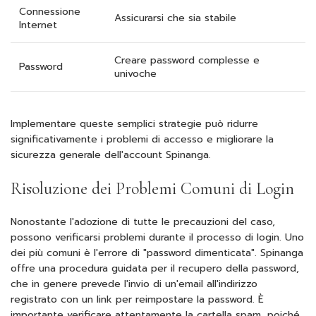
Connessione
Assicurarsi che sia stabile
Internet
Creare password complesse e
Password
univoche
Implementare queste semplici strategie può ridurre
significativamente i problemi di accesso e migliorare la
sicurezza generale dell'account Spinanga.
Risoluzione dei Problemi Comuni di Login
Nonostante l'adozione di tutte le precauzioni del caso,
possono verificarsi problemi durante il processo di login. Uno
dei più comuni è l'errore di "password dimenticata". Spinanga
offre una procedura guidata per il recupero della password,
che in genere prevede l'invio di un'email all'indirizzo
registrato con un link per reimpostare la password. È
importante verificare attentamente la cartella spam, poiché