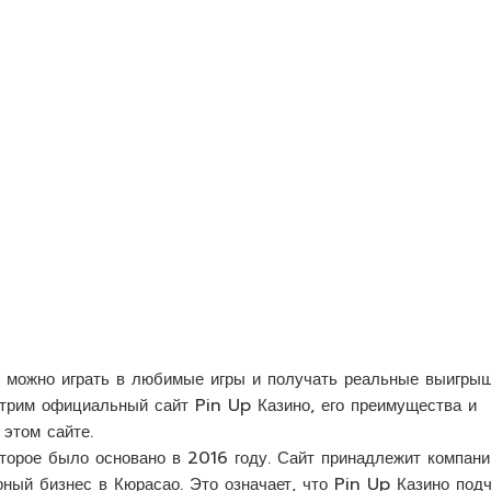
е можно играть в любимые игры и получать реальные выигрыш
трим официальный сайт Pin Up Казино, его преимущества и
 этом сайте.
оторое было основано в 2016 году. Сайт принадлежит компан
орный бизнес в Кюрасао. Это означает, что Pin Up Казино под