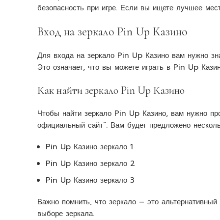
безопасность при игре. Если вы ищете лучшее мест
Вход на зеркало Pin Up Казино
Для входа на зеркало Pin Up Казино вам нужно зна
Это означает, что вы можете играть в Pin Up Кази
Как найти зеркало Pin Up Казино
Чтобы найти зеркало Pin Up Казино, вам нужно про
официальный сайт”. Вам будет предложено несколь
Pin Up Казино зеркало 1
Pin Up Казино зеркало 2
Pin Up Казино зеркало 3
Важно помнить, что зеркало – это альтернативный
выборе зеркала.