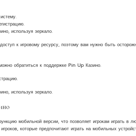
систему.
егистрацию.
ино, используя зеркало.
 доступ к игровому ресурсу, поэтому вам нужно быть осторож
можно обратиться к поддержке Pin Up Казино.
страцию.
ино, используя зеркало.
ино
ункцию мобильной версии, что позволяет игрокам играть в л
игроков, которые предпочитают играть на мобильных устройс