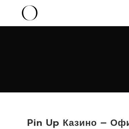
Pin Up Казино – Оф