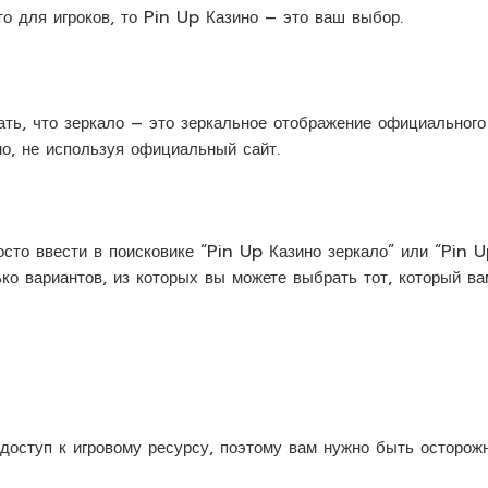
о для игроков, то Pin Up Казино – это ваш выбор.
ть, что зеркало – это зеркальное отображение официального 
но, не используя официальный сайт.
сто ввести в поисковике “Pin Up Казино зеркало” или “Pin 
ко вариантов, из которых вы можете выбрать тот, который ва
 доступ к игровому ресурсу, поэтому вам нужно быть осторож