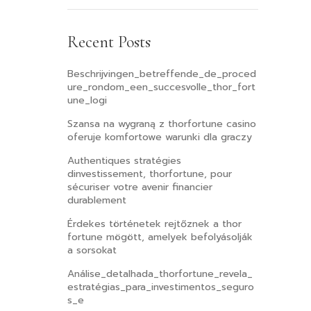
Recent Posts
Beschrijvingen_betreffende_de_proced
ure_rondom_een_succesvolle_thor_fort
une_logi
Szansa na wygraną z thorfortune casino
oferuje komfortowe warunki dla graczy
Authentiques stratégies
dinvestissement, thorfortune, pour
sécuriser votre avenir financier
durablement
Érdekes történetek rejtőznek a thor
fortune mögött, amelyek befolyásolják
a sorsokat
Análise_detalhada_thorfortune_revela_
estratégias_para_investimentos_seguro
s_e