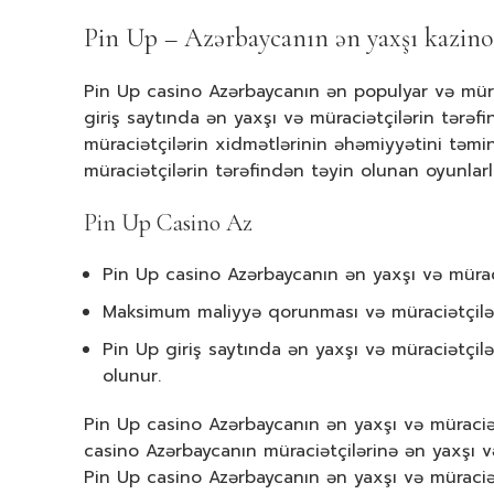
Pin Up – Azərbaycanın ən yaxşı kazino
Pin Up casino Azərbaycanın ən populyar və müra
giriş saytında ən yaxşı və müraciətçilərin tər
müraciətçilərin xidmətlərinin əhəmiyyətini təmi
müraciətçilərin tərəfindən təyin olunan oyunlarla
Pin Up Casino Az
Pin Up casino Azərbaycanın ən yaxşı və müraciə
Maksimum maliyyə qorunması və müraciətçiləri
Pin Up giriş saytında ən yaxşı və müraciətçilə
olunur.
Pin Up casino Azərbaycanın ən yaxşı və müraciətç
casino Azərbaycanın müraciətçilərinə ən yaxşı və
Pin Up casino Azərbaycanın ən yaxşı və müraciətç