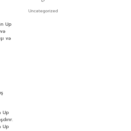
Uncategorized
in Up
 və
şı və
ış
n Up
dırır.
n Up