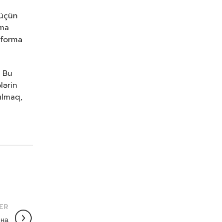
 üçün
rma
tforma
. Bu
lərin
ulmaq,
ER
 на