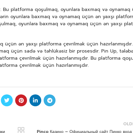
dir. Bu platforma qoşulmaq, oyunlara baxmaq və oynamaq
bələrin oyunlara baxmaq və oynamaq üçün ən yaxşı platfo
qoşulmaq, oyunlara baxmaq və oynamaq üçün ən yaxşı pla
q üçün ən yaxşı platforma çevrilmək üçün hazırlanmışdır
q üçün sadə və təhlükəsiz bir prosesdir. Pin Up, tələbə
tforma çevrilmək üçün hazırlanmışdır. Bu platforma qoş
tforma çevrilmək üçün hazırlanmışdır.
OLD
вки
Pinco Казино – Официальный сайт Пинко вход