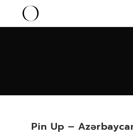
Pin Up – Azərbaycan