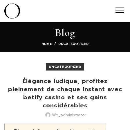
Blog
HOME
UNCATEGORIZED
UNCATEGORIZED
Élégance ludique, profitez
pleinement de chaque instant avec
betify casino et ses gains
considérables
Wp_administrator