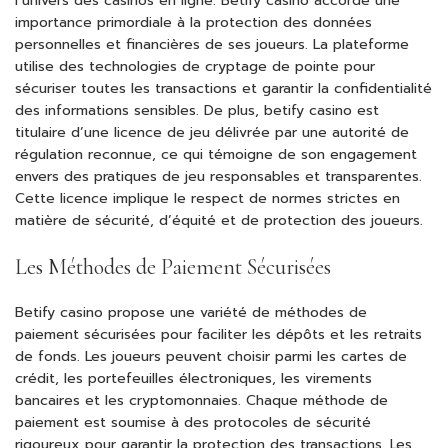
l’univers des casinos en ligne. Betify casino accorde une
importance primordiale à la protection des données
personnelles et financières de ses joueurs. La plateforme
utilise des technologies de cryptage de pointe pour
sécuriser toutes les transactions et garantir la confidentialité
des informations sensibles. De plus, betify casino est
titulaire d’une licence de jeu délivrée par une autorité de
régulation reconnue, ce qui témoigne de son engagement
envers des pratiques de jeu responsables et transparentes.
Cette licence implique le respect de normes strictes en
matière de sécurité, d’équité et de protection des joueurs.
Les Méthodes de Paiement Sécurisées
Betify casino propose une variété de méthodes de
paiement sécurisées pour faciliter les dépôts et les retraits
de fonds. Les joueurs peuvent choisir parmi les cartes de
crédit, les portefeuilles électroniques, les virements
bancaires et les cryptomonnaies. Chaque méthode de
paiement est soumise à des protocoles de sécurité
rigoureux pour garantir la protection des transactions. Les