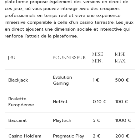
plateforme propose également des versions en direct de
ces jeux, où vous pouvez interagir avec des croupiers
professionnels en temps réel et vivre une expérience
immersive comparable à celle d’un casino terrestre. Les jeux
en direct ajoutent une dimension sociale et interactive qui
renforce l’attrait de la plateforme.
MISE
MISE
JEU
FOURNISSEUR
MIN.
MAX.
Evolution
Blackjack
1 €
500 €
Gaming
Roulette
NetEnt
0.10 €
100 €
Européenne
Baccarat
Playtech
5 €
1000 €
Casino Hold'em
Pragmatic Play
2 €
200 €