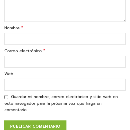
*
Nombre
*
Correo electrónico
Web
Guardar mi nombre, correo electrónico y sitio web en
este navegador para la próxima vez que haga un
comentario.