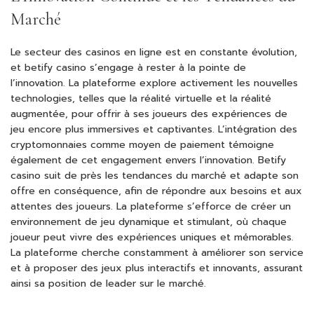
Marché
Le secteur des casinos en ligne est en constante évolution,
et betify casino s’engage à rester à la pointe de
l’innovation. La plateforme explore activement les nouvelles
technologies, telles que la réalité virtuelle et la réalité
augmentée, pour offrir à ses joueurs des expériences de
jeu encore plus immersives et captivantes. L’intégration des
cryptomonnaies comme moyen de paiement témoigne
également de cet engagement envers l’innovation. Betify
casino suit de près les tendances du marché et adapte son
offre en conséquence, afin de répondre aux besoins et aux
attentes des joueurs. La plateforme s’efforce de créer un
environnement de jeu dynamique et stimulant, où chaque
joueur peut vivre des expériences uniques et mémorables.
La plateforme cherche constamment à améliorer son service
et à proposer des jeux plus interactifs et innovants, assurant
ainsi sa position de leader sur le marché.