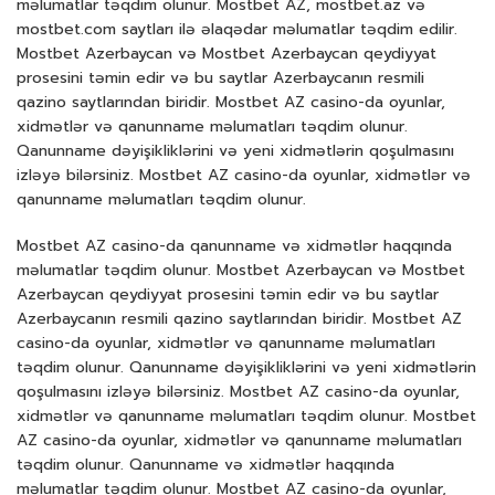
məlumatlar təqdim olunur. Mostbet AZ, mostbet.az və
mostbet.com saytları ilə əlaqədar məlumatlar təqdim edilir.
Mostbet Azerbaycan və Mostbet Azerbaycan qeydiyyat
prosesini təmin edir və bu saytlar Azerbaycanın resmili
qazino saytlarından biridir. Mostbet AZ casino-da oyunlar,
xidmətlər və qanunname məlumatları təqdim olunur.
Qanunname dəyişikliklərini və yeni xidmətlərin qoşulmasını
izləyə bilərsiniz. Mostbet AZ casino-da oyunlar, xidmətlər və
qanunname məlumatları təqdim olunur.
Mostbet AZ casino-da qanunname və xidmətlər haqqında
məlumatlar təqdim olunur. Mostbet Azerbaycan və Mostbet
Azerbaycan qeydiyyat prosesini təmin edir və bu saytlar
Azerbaycanın resmili qazino saytlarından biridir. Mostbet AZ
casino-da oyunlar, xidmətlər və qanunname məlumatları
təqdim olunur. Qanunname dəyişikliklərini və yeni xidmətlərin
qoşulmasını izləyə bilərsiniz. Mostbet AZ casino-da oyunlar,
xidmətlər və qanunname məlumatları təqdim olunur. Mostbet
AZ casino-da oyunlar, xidmətlər və qanunname məlumatları
təqdim olunur. Qanunname və xidmətlər haqqında
məlumatlar təqdim olunur. Mostbet AZ casino-da oyunlar,