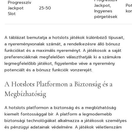
Progresszív
Jackpot,
Pot
Jackpot
25-50
Ingyenes
kor
Slot
pörgetések
A táblázat bemutatja a hotslots játékok különböző típusait,
a nyereményvonalak számát, a rendelkezésre álló bónusz
funkciókat és a maximális nyereményt. A játékosok a saját
preferenciáiknak megfelelően választhatják ki a számukra
legmegfelelőbb játékot, figyelembe véve a nyeremény
potenciált és a bónusz funkciók vonzerejét.
A Hotslots Platformon a Biztonság és a
Megbízhatóság
A hotslots platformon a biztonság és a megbízhatóság
kiemelt fontossággal bír. A platform a legmodernebb
biztonsági technológiákat alkalmazza a játékosok személyes
és pénzügyi adatainak védelmére. A játékok véletlenszám