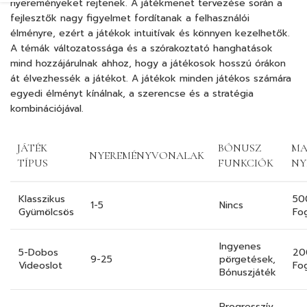
nyereményeket rejtenek. A játékmenet tervezése során a
fejlesztők nagy figyelmet fordítanak a felhasználói
élményre, ezért a játékok intuitívak és könnyen kezelhetők.
A témák változatossága és a szórakoztató hanghatások
mind hozzájárulnak ahhoz, hogy a játékosok hosszú órákon
át élvezhessék a játékot. A játékok minden játékos számára
egyedi élményt kínálnak, a szerencse és a stratégia
kombinációjával.
JÁTÉK
BÓNUSZ
MA
NYEREMÉNYVONALAK
TÍPUS
FUNKCIÓK
NY
Klasszikus
50
1-5
Nincs
Gyümölcsös
Fo
Ingyenes
5-Dobos
20
9-25
pörgetések,
Videoslot
Fo
Bónuszjáték
Progresszív