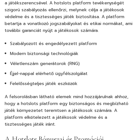
a játékszerencsével. A hotslots platform tevékenységét
szigorú szabályozás ellenőrzi, melynek célja a játékosok
védelme és a tisztességes játék biztosítása. A platform
betartja a vonatkozó jogszabályokat és etikai normákat, ami
további garanciát nyújt a játékosok számára.
Szabályozott és engedélyezett platform
Modern biztonsági technológiák
Véletlenszám generátorok (RNG)
Éjjel-nappal elérhető ügyfélszolgálat
Felelősségteljes játék eszközök
A felsorolásban látható elemek mind hozzájárulnak ahhoz,
hogy a hotslots platform egy biztonságos és megbízható
játék környezetet teremtsen a játékosok számára. A
platform elkötelezett a játékosok védelme és a
tisztességes játék iránt.
A Hotslots Bónuszai és Promóciói