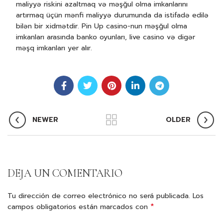
maliyyə riskini azaltmaq və məşğul olma imkanlarını
artırmaq üçün mənfi maliyyə durumunda da istifadə edilə
bilən bir xidmətdir. Pin Up casino-nun məşğul olma
imkanları arasında banko oyunları, live casino və digər
məşq imkanları yer alır.
NEWER
OLDER
DEJA UN COMENTARIO
Tu dirección de correo electrónico no será publicada.
Los
*
campos obligatorios están marcados con