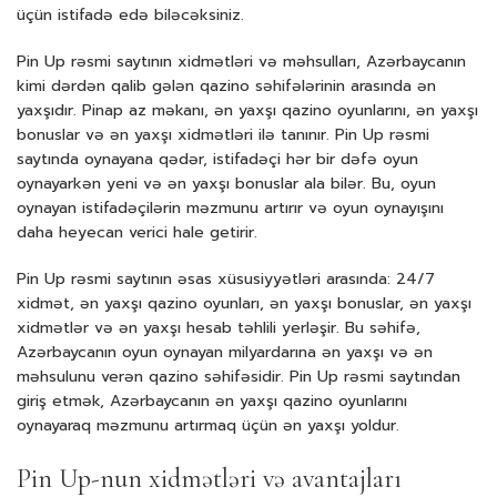
üçün istifadə edə biləcəksiniz.
Pin Up rəsmi saytının xidmətləri və məhsulları, Azərbaycanın
kimi dərdən qalib gələn qazino səhifələrinin arasında ən
yaxşıdır. Pinap az məkanı, ən yaxşı qazino oyunlarını, ən yaxşı
bonuslar və ən yaxşı xidmətləri ilə tanınır. Pin Up rəsmi
saytında oynayana qədər, istifadəçi hər bir dəfə oyun
oynayarkən yeni və ən yaxşı bonuslar ala bilər. Bu, oyun
oynayan istifadəçilərin məzmunu artırır və oyun oynayışını
daha heyecan verici hale getirir.
Pin Up rəsmi saytının əsas xüsusiyyətləri arasında: 24/7
xidmət, ən yaxşı qazino oyunları, ən yaxşı bonuslar, ən yaxşı
xidmətlər və ən yaxşı hesab təhlili yerləşir. Bu səhifə,
Azərbaycanın oyun oynayan milyardarına ən yaxşı və ən
məhsulunu verən qazino səhifəsidir. Pin Up rəsmi saytından
giriş etmək, Azərbaycanın ən yaxşı qazino oyunlarını
oynayaraq məzmunu artırmaq üçün ən yaxşı yoldur.
Pin Up-nun xidmətləri və avantajları