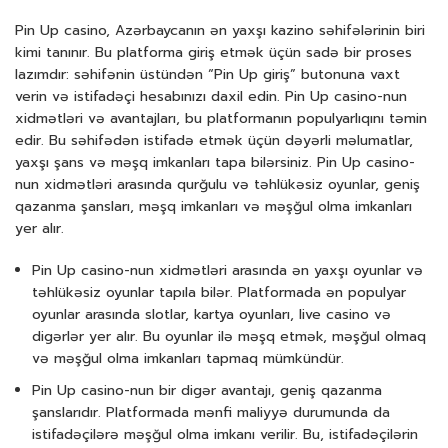
Pin Up casino, Azərbaycanın ən yaxşı kazino səhifələrinin biri
kimi tanınır. Bu platforma giriş etmək üçün sadə bir proses
lazımdır: səhifənin üstündən “Pin Up giriş” butonuna vaxt
verin və istifadəçi hesabınızı daxil edin. Pin Up casino-nun
xidmətləri və avantajları, bu platformanın populyarlıqını təmin
edir. Bu səhifədən istifadə etmək üçün dəyərli məlumatlar,
yaxşı şans və məşq imkanları tapa bilərsiniz. Pin Up casino-
nun xidmətləri arasında qurğulu və təhlükəsiz oyunlar, geniş
qazanma şansları, məşq imkanları və məşğul olma imkanları
yer alır.
Pin Up casino-nun xidmətləri arasında ən yaxşı oyunlar və
təhlükəsiz oyunlar tapıla bilər. Platformada ən populyar
oyunlar arasında slotlar, kartya oyunları, live casino və
digərlər yer alır. Bu oyunlar ilə məşq etmək, məşğul olmaq
və məşğul olma imkanları tapmaq mümkündür.
Pin Up casino-nun bir digər avantajı, geniş qazanma
şanslarıdır. Platformada mənfi maliyyə durumunda da
istifadəçilərə məşğul olma imkanı verilir. Bu, istifadəçilərin