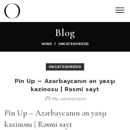
Blog
HOME
UNCATEGORIZED
UNCATEGORIZED
Pin Up – Azərbaycanın ən yaxşı
kazinosu | Rəsmi sayt
Wp_administrator
Pin Up – Azərbaycanın ən yaxşı
kazinosu | Rəsmi sayt