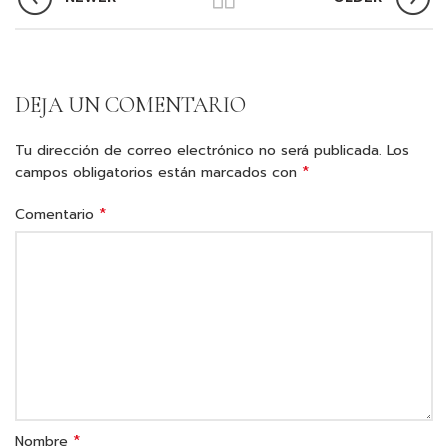
DEJA UN COMENTARIO
Tu dirección de correo electrónico no será publicada.
Los
*
campos obligatorios están marcados con
*
Comentario
*
Nombre