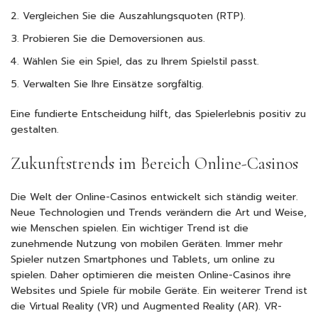
Vergleichen Sie die Auszahlungsquoten (RTP).
Probieren Sie die Demoversionen aus.
Wählen Sie ein Spiel, das zu Ihrem Spielstil passt.
Verwalten Sie Ihre Einsätze sorgfältig.
Eine fundierte Entscheidung hilft, das Spielerlebnis positiv zu
gestalten.
Zukunftstrends im Bereich Online-Casinos
Die Welt der Online-Casinos entwickelt sich ständig weiter.
Neue Technologien und Trends verändern die Art und Weise,
wie Menschen spielen. Ein wichtiger Trend ist die
zunehmende Nutzung von mobilen Geräten. Immer mehr
Spieler nutzen Smartphones und Tablets, um online zu
spielen. Daher optimieren die meisten Online-Casinos ihre
Websites und Spiele für mobile Geräte. Ein weiterer Trend ist
die Virtual Reality (VR) und Augmented Reality (AR). VR-