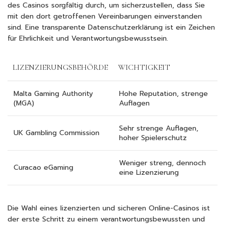
des Casinos sorgfältig durch, um sicherzustellen, dass Sie
mit den dort getroffenen Vereinbarungen einverstanden
sind. Eine transparente Datenschutzerklärung ist ein Zeichen
für Ehrlichkeit und Verantwortungsbewusstsein.
LIZENZIERUNGSBEHÖRDE
WICHTIGKEIT
Malta Gaming Authority
Hohe Reputation, strenge
(MGA)
Auflagen
Sehr strenge Auflagen,
UK Gambling Commission
hoher Spielerschutz
Weniger streng, dennoch
Curacao eGaming
eine Lizenzierung
Die Wahl eines lizenzierten und sicheren Online-Casinos ist
der erste Schritt zu einem verantwortungsbewussten und