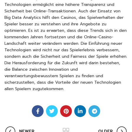
Technologien ermöglicht eine höhere Transparenz und
Sicherheit bei Online-Transaktionen. Auch der Einsatz von
Big Data Analytics hilft den Casinos, das Spielverhalten der
Spieler besser zu verstehen und ihre Angebote zu
optimieren. Es ist zu erwarten, dass diese Trends sich in den
kommenden Jahren fortsetzen und die Online-Casino-
Landschaft weiter verändern werden. Die Einführung neuer
Technologien wird nicht nur das Spielerlebnis verbessern,
sondern auch die Sicherheit und Fairness der Spiele erhöhen.
Die Herausforderung für die Zukunft wird darin bestehen,
die Balance zwischen Innovation und
verantwortungsbewusstem Spielen zu finden und
sicherzustellen, dass die Vorteile der neuen Technologien
allen Spielern zugutekommen.
NEWER
OLDER