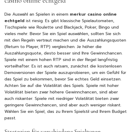
casino online echtgeld
Die Auswahl an Spielen in einem
merkur casino online
echtgeld
ist riesig. Es gibt klassische Spielautomaten,
Tischspiele wie Roulette und Blackjack, Poker, Bingo und
vieles mehr. Bevor Sie ein Spiel auswählen, sollten Sie sich
mit den Regeln vertraut machen und die Auszahlungsquoten
(Return to Player, RTP) vergleichen. Je höher die
Auszahlungsquote, desto besser sind Ihre Gewinnchancen.
Spiele mit einem hohen RTP sind in der Regel langfristig
vorteilhafter. Es ist auch ratsam, zunächst die kostenlosen
Demoversionen der Spiele auszuprobieren, um ein Gefühl für
das Spiel zu bekommen, bevor Sie echtes Geld einsetzen.
Achten Sie auf die Volatilität des Spiels. Spiele mit hoher
Volatilität bieten zwar höhere Gewinnchancen, sind aber
auch riskanter. Spiele mit niedriger Volatilität bieten zwar
geringere Gewinnchancen, sind aber auch weniger riskant.
Wählen Sie ein Spiel, das zu Ihrem Spielstil und Ihrem Budget
passt.
Strategien für verschiedene Spieltypen