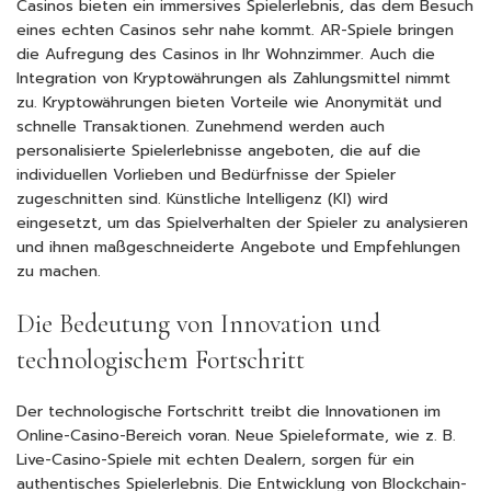
Casinos bieten ein immersives Spielerlebnis, das dem Besuch
eines echten Casinos sehr nahe kommt. AR-Spiele bringen
die Aufregung des Casinos in Ihr Wohnzimmer. Auch die
Integration von Kryptowährungen als Zahlungsmittel nimmt
zu. Kryptowährungen bieten Vorteile wie Anonymität und
schnelle Transaktionen. Zunehmend werden auch
personalisierte Spielerlebnisse angeboten, die auf die
individuellen Vorlieben und Bedürfnisse der Spieler
zugeschnitten sind. Künstliche Intelligenz (KI) wird
eingesetzt, um das Spielverhalten der Spieler zu analysieren
und ihnen maßgeschneiderte Angebote und Empfehlungen
zu machen.
Die Bedeutung von Innovation und
technologischem Fortschritt
Der technologische Fortschritt treibt die Innovationen im
Online-Casino-Bereich voran. Neue Spieleformate, wie z. B.
Live-Casino-Spiele mit echten Dealern, sorgen für ein
authentisches Spielerlebnis. Die Entwicklung von Blockchain-