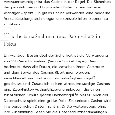
vertrauenswürdiger ist das Casino in der Regel. Die Sicherheit
der persönlichen und finanziellen Daten ist ein weiterer
wichtiger Aspekt. Ein gutes Casino verwendet eine moderne
Verschlüsselungstechnologie, um sensible Informationen zu
schützen.
Sicherheitsmaßnahmen und Datenschutz im
Fokus
Ein wichtiger Bestandteil der Sicherheit ist die Verwendung
von SSL-Verschlüsselung (Secure Socket Layer). Dies
bedeutet, dass alle Daten, die zwischen Ihrem Computer
und dem Server des Casinos übertragen werden,
verschlüsselt sind und somit vor unbefugtem Zugriff
geschützt sind. Zusätzlich sollten vertrauenswürdige Casinos
eine Zwei-Faktor-Authentifizierung anbieten, die einen
zusätzlichen Schutz gegen Hackerangriffe bietet. Auch der
Datenschutz spielt eine große Rolle. Ein seriöses Casino wird
Ihre persönlichen Daten nicht an Dritte weitergeben, ohne
Ihre Zustimmung. Lesen Sie die Datenschutzbestimmungen