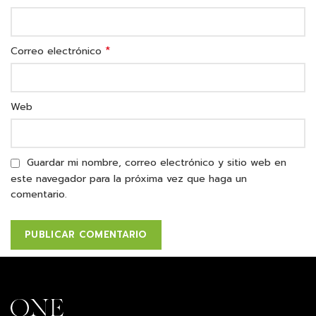
*
Correo electrónico
Web
Guardar mi nombre, correo electrónico y sitio web en
este navegador para la próxima vez que haga un
comentario.