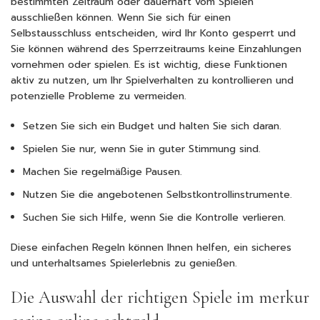
bestimmten Zeitraum oder dauerhaft vom Spielen
ausschließen können. Wenn Sie sich für einen
Selbstausschluss entscheiden, wird Ihr Konto gesperrt und
Sie können während des Sperrzeitraums keine Einzahlungen
vornehmen oder spielen. Es ist wichtig, diese Funktionen
aktiv zu nutzen, um Ihr Spielverhalten zu kontrollieren und
potenzielle Probleme zu vermeiden.
Setzen Sie sich ein Budget und halten Sie sich daran.
Spielen Sie nur, wenn Sie in guter Stimmung sind.
Machen Sie regelmäßige Pausen.
Nutzen Sie die angebotenen Selbstkontrollinstrumente.
Suchen Sie sich Hilfe, wenn Sie die Kontrolle verlieren.
Diese einfachen Regeln können Ihnen helfen, ein sicheres
und unterhaltsames Spielerlebnis zu genießen.
Die Auswahl der richtigen Spiele im merkur