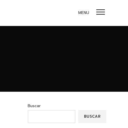
MENU
Buscar
BUSCAR