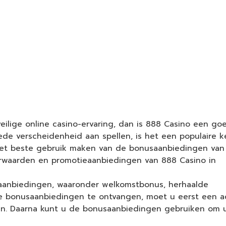
ilige online casino-ervaring, dan is 888 Casino een go
ede verscheidenheid aan spellen, is het een populaire 
het beste gebruik maken van de bonusaanbiedingen van
orwaarden en promotieaanbiedingen van 888 Casino in
saanbiedingen, waaronder welkomstbonus, herhaalde
e bonusaanbiedingen te ontvangen, moet u eerst een 
en. Daarna kunt u de bonusaanbiedingen gebruiken om 