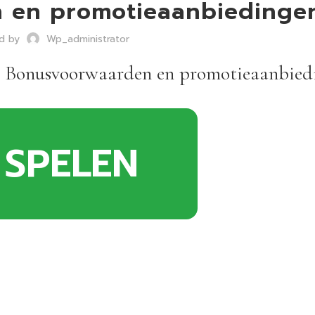
 en promotieaanbiedinge
d by
Wp_administrator
– Bonusvoorwaarden en promotieaanbied
️ SPELEN