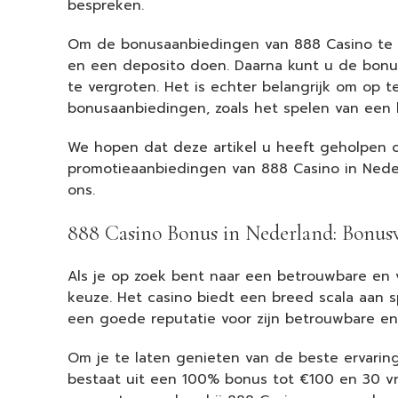
bespreken.
Om de bonusaanbiedingen van 888 Casino te 
en een deposito doen. Daarna kunt u de bon
te vergroten. Het is echter belangrijk om op
bonusaanbiedingen, zoals het spelen van een
We hopen dat deze artikel u heeft geholpen
promotieaanbiedingen van 888 Casino in Nede
ons.
888 Casino Bonus in Nederland: Bonu
Als je op zoek bent naar een betrouwbare en v
keuze. Het casino biedt een breed scala aan sp
een goede reputatie voor zijn betrouwbare en
Om je te laten genieten van de beste ervarin
bestaat uit een 100% bonus tot €100 en 30 vr