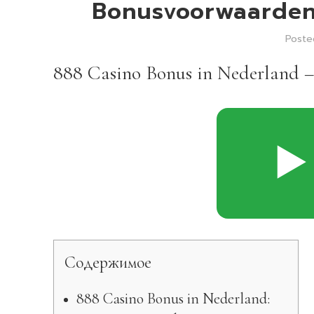
Bonusvoorwaarden
Poste
888 Casino Bonus in Nederland 
▶
Содержимое
888 Casino Bonus in Nederland: