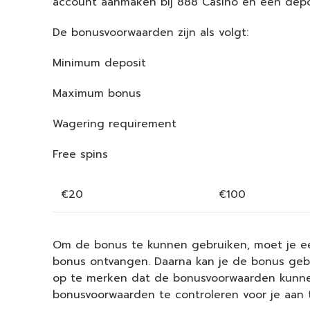
account aanmaken bij 888 Casino en een depo
De bonusvoorwaarden zijn als volgt:
Minimum deposit
Maximum bonus
Wagering requirement
Free spins
€20
€100
Om de bonus te kunnen gebruiken, moet je e
bonus ontvangen. Daarna kan je de bonus gebr
op te merken dat de bonusvoorwaarden kunnen
bonusvoorwaarden te controleren voor je aan 