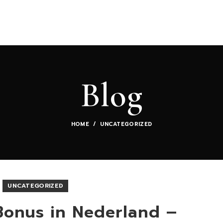
Blog
HOME
UNCATEGORIZED
UNCATEGORIZED
Bonus in Nederland –