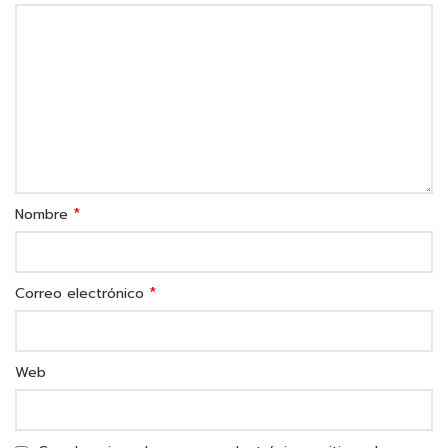
*
Nombre
*
Correo electrónico
Web