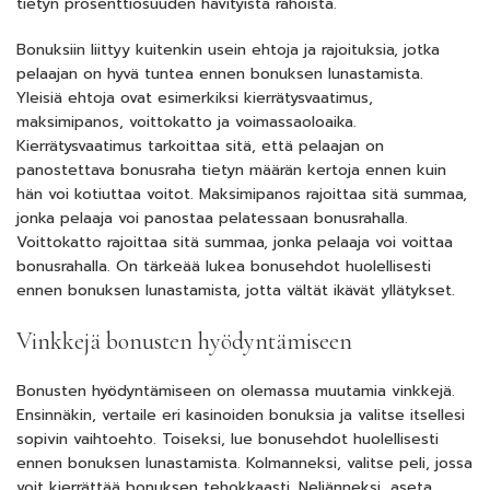
tietyn prosenttiosuuden hävityistä rahoista.
Bonuksiin liittyy kuitenkin usein ehtoja ja rajoituksia, jotka
pelaajan on hyvä tuntea ennen bonuksen lunastamista.
Yleisiä ehtoja ovat esimerkiksi kierrätysvaatimus,
maksimipanos, voittokatto ja voimassaoloaika.
Kierrätysvaatimus tarkoittaa sitä, että pelaajan on
panostettava bonusraha tietyn määrän kertoja ennen kuin
hän voi kotiuttaa voitot. Maksimipanos rajoittaa sitä summaa,
jonka pelaaja voi panostaa pelatessaan bonusrahalla.
Voittokatto rajoittaa sitä summaa, jonka pelaaja voi voittaa
bonusrahalla. On tärkeää lukea bonusehdot huolellisesti
ennen bonuksen lunastamista, jotta vältät ikävät yllätykset.
Vinkkejä bonusten hyödyntämiseen
Bonusten hyödyntämiseen on olemassa muutamia vinkkejä.
Ensinnäkin, vertaile eri kasinoiden bonuksia ja valitse itsellesi
sopivin vaihtoehto. Toiseksi, lue bonusehdot huolellisesti
ennen bonuksen lunastamista. Kolmanneksi, valitse peli, jossa
voit kierrättää bonuksen tehokkaasti. Neljänneksi, aseta