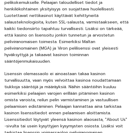
pelikokemukselle. Pelaajan taloudelliset tiedot ja
henkilökohtainen yksityisyys on suojattava huolellisesti.
Luotettavat nettikasinot käyttävät kehittyneitä
salausteknologioita, kuten SSL-salausta, varmistaakseen, että
kaikki tiedonsiirto tapahtuu turvallisesti. Lisäksi on tärkeää,
että kasino on lisensoitu jonkin tunnetun ja arvostetun
peliviranomaisen toimesta. Esimerkiksi Maltan
peliviranomainen (MGA) ja Viron pelilisenssi ovat yleisesti
hyväksyttyjä ja takaavat kasinon toiminnan
sääntöjenmukaisuuden.
Lisenssin olemassaolo ei ainoastaan takaa kasinon
turvallisuutta, vaan myös velvoittaa kasinoa noudattamaan
tiukkoja sääntöjä ja määräyksiä. Näihin sääntöihin kuuluu
esimerkiksi pelaajien varojen erillään pitäminen kasinon
omista varoista, reilun pelin varmistaminen ja vastuullisen
pelaamisen edistäminen. Pelaajan kannattaa aina tarkistaa
kasinon lisenssitiedot ennen pelaamisen aloittamista.
Lisenssitiedot löytyvät yleensä kasinon alaosasta, "About Us"
-sivulta tai usein kysyttyjen kysymysten osiosta. Lisäksi voit
tarkistaa lisenssin voimassaolon peliviranomaisen