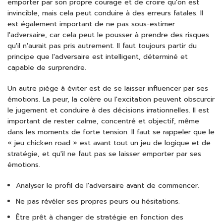
emporter par son propre courage et de croire qu'on est
invincible, mais cela peut conduire à des erreurs fatales. Il
est également important de ne pas sous-estimer
l'adversaire, car cela peut le pousser à prendre des risques
qu'il n'aurait pas pris autrement. Il faut toujours partir du
principe que l'adversaire est intelligent, déterminé et
capable de surprendre.
Un autre piège à éviter est de se laisser influencer par ses
émotions. La peur, la colère ou l'excitation peuvent obscurcir
le jugement et conduire à des décisions irrationnelles. Il est
important de rester calme, concentré et objectif, même
dans les moments de forte tension. Il faut se rappeler que le
« jeu chicken road » est avant tout un jeu de logique et de
stratégie, et qu'il ne faut pas se laisser emporter par ses
émotions.
Analyser le profil de l'adversaire avant de commencer.
Ne pas révéler ses propres peurs ou hésitations.
Être prêt à changer de stratégie en fonction des