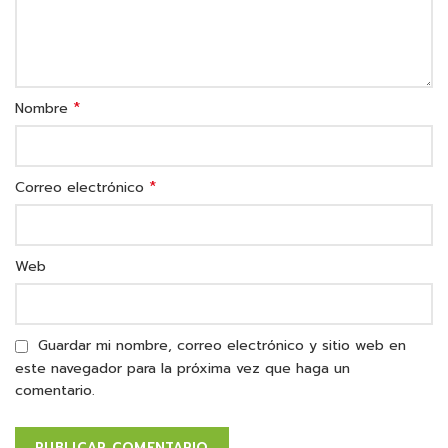
*
Nombre
*
Correo electrónico
Web
Guardar mi nombre, correo electrónico y sitio web en
este navegador para la próxima vez que haga un
comentario.