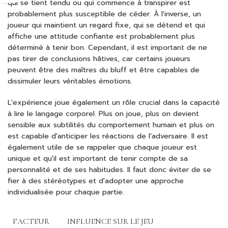
qui se tient tendu ou qui commence à transpirer est
probablement plus susceptible de céder. À l'inverse, un
joueur qui maintient un regard fixe, qui se détend et qui
affiche une attitude confiante est probablement plus
déterminé à tenir bon. Cependant, il est important de ne
pas tirer de conclusions hâtives, car certains joueurs
peuvent être des maîtres du bluff et être capables de
dissimuler leurs véritables émotions.
L'expérience joue également un rôle crucial dans la capacité
à lire le langage corporel. Plus on joue, plus on devient
sensible aux subtilités du comportement humain et plus on
est capable d'anticiper les réactions de l'adversaire. Il est
également utile de se rappeler que chaque joueur est
unique et qu'il est important de tenir compte de sa
personnalité et de ses habitudes. Il faut donc éviter de se
fier à des stéréotypes et d'adopter une approche
individualisée pour chaque partie.
FACTEUR
INFLUENCE SUR LE JEU