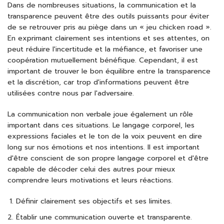
Dans de nombreuses situations, la communication et la
transparence peuvent être des outils puissants pour éviter
de se retrouver pris au piège dans un « jeu chicken road ».
En exprimant clairement ses intentions et ses attentes, on
peut réduire l'incertitude et la méfiance, et favoriser une
coopération mutuellement bénéfique. Cependant, il est
important de trouver le bon équilibre entre la transparence
et la discrétion, car trop d'informations peuvent être
utilisées contre nous par l'adversaire.
La communication non verbale joue également un rôle
important dans ces situations. Le langage corporel, les
expressions faciales et le ton de la voix peuvent en dire
long sur nos émotions et nos intentions. Il est important
d'être conscient de son propre langage corporel et d'être
capable de décoder celui des autres pour mieux
comprendre leurs motivations et leurs réactions.
Définir clairement ses objectifs et ses limites.
Établir une communication ouverte et transparente.