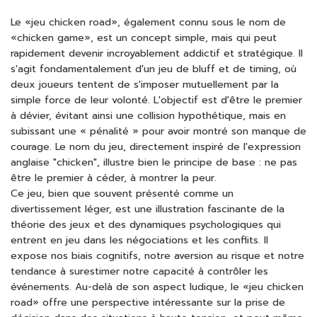
Le «
jeu chicken road
», également connu sous le nom de
«chicken game», est un concept simple, mais qui peut
rapidement devenir incroyablement addictif et stratégique. Il
s'agit fondamentalement d'un jeu de bluff et de timing, où
deux joueurs tentent de s'imposer mutuellement par la
simple force de leur volonté. L'objectif est d'être le premier
à dévier, évitant ainsi une collision hypothétique, mais en
subissant une « pénalité » pour avoir montré son manque de
courage. Le nom du jeu, directement inspiré de l'expression
anglaise "chicken", illustre bien le principe de base : ne pas
être le premier à céder, à montrer la peur.
Ce jeu, bien que souvent présenté comme un
divertissement léger, est une illustration fascinante de la
théorie des jeux et des dynamiques psychologiques qui
entrent en jeu dans les négociations et les conflits. Il
expose nos biais cognitifs, notre aversion au risque et notre
tendance à surestimer notre capacité à contrôler les
événements. Au-delà de son aspect ludique, le «jeu chicken
road» offre une perspective intéressante sur la prise de