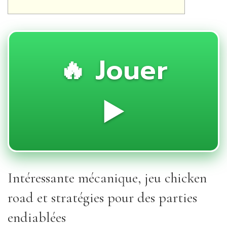
🔥 Jouer
▶️
Intéressante mécanique, jeu chicken
road et stratégies pour des parties
endiablées