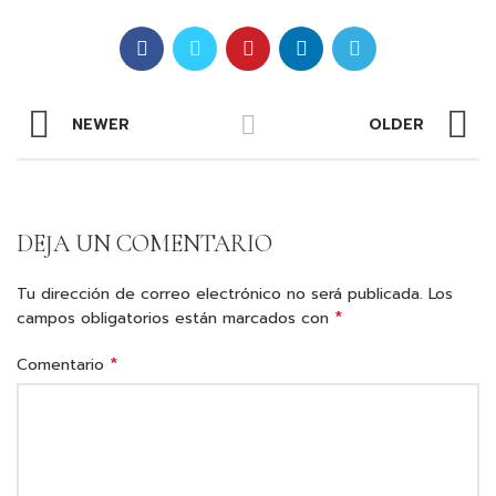
NEWER
OLDER
DEJA UN COMENTARIO
Tu dirección de correo electrónico no será publicada.
Los
*
campos obligatorios están marcados con
*
Comentario