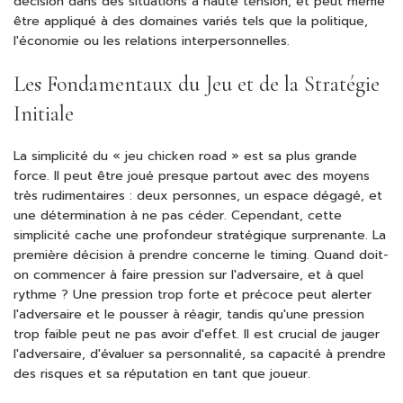
décision dans des situations à haute tension, et peut même
être appliqué à des domaines variés tels que la politique,
l'économie ou les relations interpersonnelles.
Les Fondamentaux du Jeu et de la Stratégie
Initiale
La simplicité du « jeu chicken road » est sa plus grande
force. Il peut être joué presque partout avec des moyens
très rudimentaires : deux personnes, un espace dégagé, et
une détermination à ne pas céder. Cependant, cette
simplicité cache une profondeur stratégique surprenante. La
première décision à prendre concerne le timing. Quand doit-
on commencer à faire pression sur l'adversaire, et à quel
rythme ? Une pression trop forte et précoce peut alerter
l'adversaire et le pousser à réagir, tandis qu'une pression
trop faible peut ne pas avoir d'effet. Il est crucial de jauger
l'adversaire, d'évaluer sa personnalité, sa capacité à prendre
des risques et sa réputation en tant que joueur.