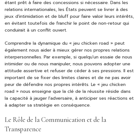
étant prêt à faire des concessions si nécessaire. Dans les
relations internationales, les États peuvent se livrer à des
jeux d'intimidation et de bluff pour faire valoir leurs intérêts,
en évitant toutefois de franchir le point de non-retour qui
conduirait à un conflit ouvert.
Comprendre la dynamique du « jeu chicken road » peut
également nous aider à mieux gérer nos propres relations
interpersonnelles. Par exemple, si quelqu'un essaie de nous
intimider ou de nous manipuler, nous pouvons adopter une
attitude assertive et refuser de céder à ses pressions. Il est
important de se fixer des limites claires et de ne pas avoir
peur de défendre nos propres intérêts. Le « jeu chicken
road » nous enseigne que la clé de la réussite réside dans
la capacité à jauger l'adversaire, à anticiper ses réactions et
à adapter sa stratégie en conséquence.
Le Rôle de la Communication et de la
Transparence