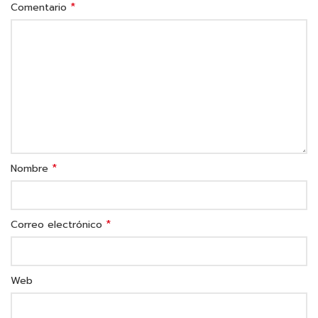
*
Comentario
*
Nombre
*
Correo electrónico
Web