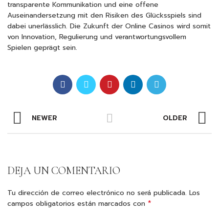
transparente Kommunikation und eine offene
Auseinandersetzung mit den Risiken des Glücksspiels sind
dabei unerlässlich. Die Zukunft der Online Casinos wird somit
von Innovation, Regulierung und verantwortungsvollem
Spielen geprägt sein.
NEWER
OLDER
DEJA UN COMENTARIO
Tu dirección de correo electrónico no será publicada.
Los
*
campos obligatorios están marcados con