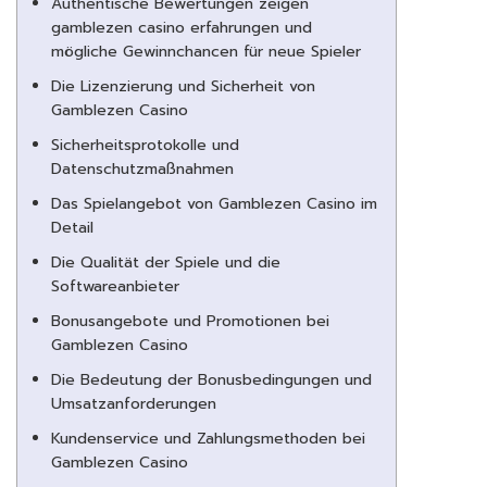
Authentische Bewertungen zeigen
gamblezen casino erfahrungen und
mögliche Gewinnchancen für neue Spieler
Die Lizenzierung und Sicherheit von
Gamblezen Casino
Sicherheitsprotokolle und
Datenschutzmaßnahmen
Das Spielangebot von Gamblezen Casino im
Detail
Die Qualität der Spiele und die
Softwareanbieter
Bonusangebote und Promotionen bei
Gamblezen Casino
Die Bedeutung der Bonusbedingungen und
Umsatzanforderungen
Kundenservice und Zahlungsmethoden bei
Gamblezen Casino