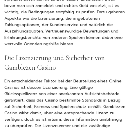
bevor man sich anmeldet und echtes Geld einsetzt, ist es
wichtig, die Bedingungen sorgfältig zu prüfen. Dazu gehören
Aspekte wie die Lizenzierung, die angebotenen
Zahlungsoptionen, der Kundenservice und natürlich die
Auszahlungsquoten. Vertrauenswürdige Bewertungen und
Erfahrungsberichte von anderen Spielern können dabei eine
wertvolle Orientierungshilfe bieten.
Die Lizenzierung und Sicherheit von
Gamblezen Casino
Ein entscheidender Faktor bei der Beurteilung eines Online
Casinos ist dessen Lizenzierung. Eine gültige
Glücksspiellizenz von einer anerkannten Aufsichtsbehörde
garantiert, dass das Casino bestimmte Standards in Bezug
auf Sicherheit, Fairness und Spielerschutz einhält. Gamblezen
Casino wirbt damit, über eine entsprechende Lizenz zu
verfügen, doch es ist ratsam, diese Information unabhängig
zu überprüfen. Die Lizenznummer und die zuständige