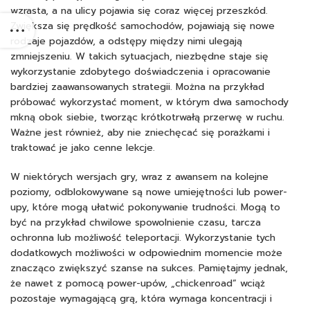
wzrasta, a na ulicy pojawia się coraz więcej przeszkód.
Zwiększa się prędkość samochodów, pojawiają się nowe
rodzaje pojazdów, a odstępy między nimi ulegają
zmniejszeniu. W takich sytuacjach, niezbędne staje się
wykorzystanie zdobytego doświadczenia i opracowanie
bardziej zaawansowanych strategii. Można na przykład
próbować wykorzystać moment, w którym dwa samochody
mkną obok siebie, tworząc krótkotrwałą przerwę w ruchu.
Ważne jest również, aby nie zniechęcać się porażkami i
traktować je jako cenne lekcje.
W niektórych wersjach gry, wraz z awansem na kolejne
poziomy, odblokowywane są nowe umiejętności lub power-
upy, które mogą ułatwić pokonywanie trudności. Mogą to
być na przykład chwilowe spowolnienie czasu, tarcza
ochronna lub możliwość teleportacji. Wykorzystanie tych
dodatkowych możliwości w odpowiednim momencie może
znacząco zwiększyć szanse na sukces. Pamiętajmy jednak,
że nawet z pomocą power-upów, „chickenroad” wciąż
pozostaje wymagającą grą, która wymaga koncentracji i