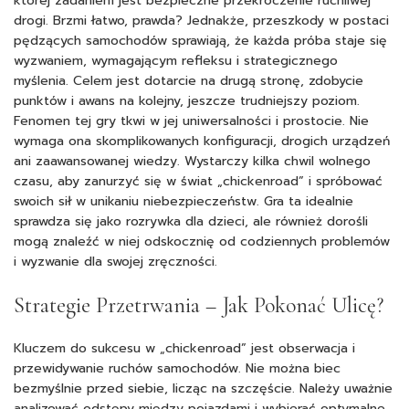
której zadaniem jest bezpieczne przekroczenie ruchliwej
drogi. Brzmi łatwo, prawda? Jednakże, przeszkody w postaci
pędzących samochodów sprawiają, że każda próba staje się
wyzwaniem, wymagającym refleksu i strategicznego
myślenia. Celem jest dotarcie na drugą stronę, zdobycie
punktów i awans na kolejny, jeszcze trudniejszy poziom.
Fenomen tej gry tkwi w jej uniwersalności i prostocie. Nie
wymaga ona skomplikowanych konfiguracji, drogich urządzeń
ani zaawansowanej wiedzy. Wystarczy kilka chwil wolnego
czasu, aby zanurzyć się w świat „
chickenroad
” i spróbować
swoich sił w unikaniu niebezpieczeństw. Gra ta idealnie
sprawdza się jako rozrywka dla dzieci, ale również dorośli
mogą znaleźć w niej odskocznię od codziennych problemów
i wyzwanie dla swojej zręczności.
Strategie Przetrwania – Jak Pokonać Ulicę?
Kluczem do sukcesu w „chickenroad” jest obserwacja i
przewidywanie ruchów samochodów. Nie można biec
bezmyślnie przed siebie, licząc na szczęście. Należy uważnie
analizować odstępy między pojazdami i wybierać optymalne