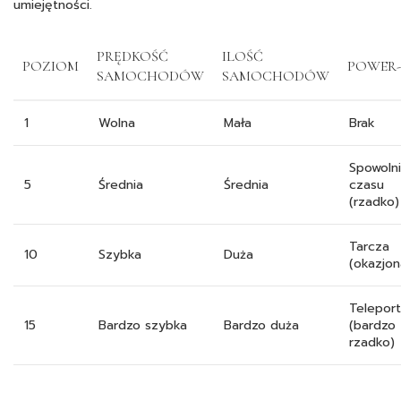
umiejętności.
PRĘDKOŚĆ
ILOŚĆ
POZIOM
POWER
SAMOCHODÓW
SAMOCHODÓW
1
Wolna
Mała
Brak
Spowolni
5
Średnia
Średnia
czasu
(rzadko)
Tarcza
10
Szybka
Duża
(okazjon
Teleport
15
Bardzo szybka
Bardzo duża
(bardzo
rzadko)