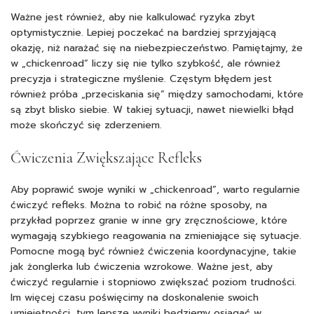
Ważne jest również, aby nie kalkulować ryzyka zbyt
optymistycznie. Lepiej poczekać na bardziej sprzyjającą
okazję, niż narażać się na niebezpieczeństwo. Pamiętajmy, że
w „chickenroad” liczy się nie tylko szybkość, ale również
precyzja i strategiczne myślenie. Częstym błędem jest
również próba „przeciskania się” między samochodami, które
są zbyt blisko siebie. W takiej sytuacji, nawet niewielki błąd
może skończyć się zderzeniem.
Ćwiczenia Zwiększające Refleks
Aby poprawić swoje wyniki w „chickenroad”, warto regularnie
ćwiczyć refleks. Można to robić na różne sposoby, na
przykład poprzez granie w inne gry zręcznościowe, które
wymagają szybkiego reagowania na zmieniające się sytuacje.
Pomocne mogą być również ćwiczenia koordynacyjne, takie
jak żonglerka lub ćwiczenia wzrokowe. Ważne jest, aby
ćwiczyć regularnie i stopniowo zwiększać poziom trudności.
Im więcej czasu poświęcimy na doskonalenie swoich
umiejętności, tym lepsze wyniki będziemy osiągać w