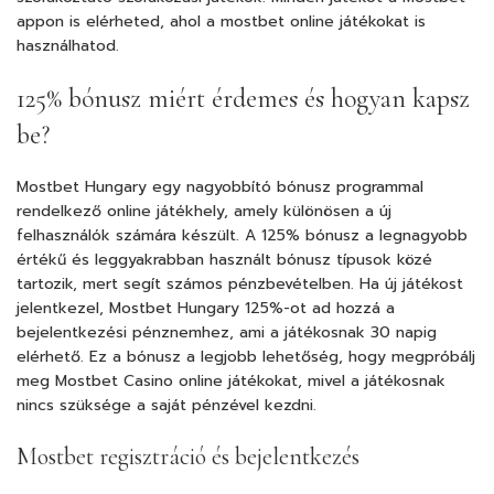
appon is elérheted, ahol a mostbet online játékokat is
használhatod.
125% bónusz miért érdemes és hogyan kapsz
be?
Mostbet Hungary egy nagyobbító bónusz programmal
rendelkező online játékhely, amely különösen a új
felhasználók számára készült. A 125% bónusz a legnagyobb
értékű és leggyakrabban használt bónusz típusok közé
tartozik, mert segít számos pénzbevételben. Ha új játékost
jelentkezel, Mostbet Hungary 125%-ot ad hozzá a
bejelentkezési pénznemhez, ami a játékosnak 30 napig
elérhető. Ez a bónusz a legjobb lehetőség, hogy megpróbálj
meg Mostbet Casino online játékokat, mivel a játékosnak
nincs szüksége a saját pénzével kezdni.
Mostbet regisztráció és bejelentkezés