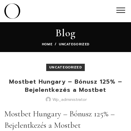
Blog
HOME
UNCATEGORIZED
UNCATEGORIZED
Mostbet Hungary – Bónusz 125% –
Bejelentkezés a Mostbet
Wp_administrator
Mostbet Hungary – Bónusz 125% –
Bejelentkezés a Mostbet