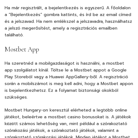
Ha már regisztrált, a bejelentkezés is egyszerű. A főoldalon
a “Bejelentkezés” gombra kattints, és írd be az email címed
és a jelszavad. Ha nem emlékszel a jelszavadra, használhatsz
a jelszó megerősítést, amely a regisztrációs emailben
található.
Mostbet App
Ha szeretnéd a mobilgazdaságot is használni, a mostbet
app szolgálatot kínál. Töltse le a Mostbet appot a Google
Play Storeból vagy a Huawei AppGallery-ből. A regisztráció
során a mobilszámot is meg kell adni, hogy a Mostbet appon
is bejelentkezhetsz. Ez a folyamat biztonsági okokból
szükséges.
Mostbet Hungary-on keresztül elérheted a legtöbb online
játékot, beleértve a mostbet casino bonusokat is. A játékok
között számos lehetőség van, mint például a szórakoztató
szórakozási játékok, a szórakoztató játékok, valamint a
szórakoztató szórakozási játékok. Minden játékot a Mostbet