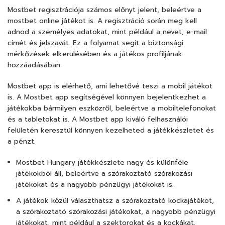
Mostbet regisztrációja számos előnyt jelent, beleértve a
mostbet online játékot is. A regisztráció során meg kell
adnod a személyes adatokat, mint például a nevet, e-mail
címét és jelszavát. Ez a folyamat segít a biztonsági
mérkőzések elkerülésében és a játékos profiljának
hozzáadásában.
Mostbet app is elérhető, ami lehetővé teszi a mobil játékot
is. A Mostbet app segítségével könnyen bejelentkezhet a
játékokba bármilyen eszközről, beleértve a mobiltelefonokat
és a tabletokat is. A Mostbet app kiváló felhasználói
felületén keresztül könnyen kezelheted a játékkészletet és
a pénzt.
Mostbet Hungary játékkészlete nagy és különféle
játékokból áll, beleértve a szórakoztató szórakozási
játékokat és a nagyobb pénzügyi játékokat is.
A játékok közül választhatsz a szórakoztató kockajátékot,
a szórakoztató szórakozási játékokat, a nagyobb pénzügyi
játékokat, mint például a szektorokat és a kockákat.