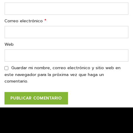
*
Correo electrónico
Web
Guardar mi nombre, correo electrónico y sitio web en
este navegador para la próxima vez que haga un
comentario.