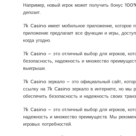
Например, новый игрок может получить бонус 100%
депозит.
7k Casino имеет мобильное приложение, которое п
приложение предлагает все функции и игры, доступн
когда угодно.
7k Casino – это отличный выбор для игроков, кот
безопасность, надежность и множество преимущест
выигрыши.
7k Casino зеркало – это официальный сайт, которы
ссылку на 7k Casino зеркало в интернете, но мы 
обеспечить безопасность и надежность своих транз
7k Casino – это отличный выбор для игроков, кото
надежность и множество преимуществ. Мы рекомен
игровых потребностей.