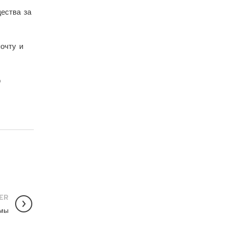
щества за
очту и
р
ER
рмы