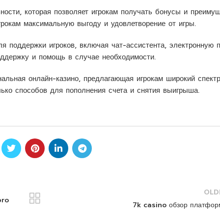
ности, которая позволяет игрокам получать бонусы и преиму
грокам максимальную выгоду и удовлетворение от игры.
я поддержки игроков, включая чат-ассистента, электронную п
оддержку и помощь в случае необходимости.
альная онлайн-казино, предлагающая игрокам широкий спект
лько способов для пополнения счета и снятия выигрыша.
OLD
pro
7k casino обзор платфо