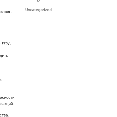
Uncategorized
ачает,
 игру,
одить
ию
асности.
закций.
ства.