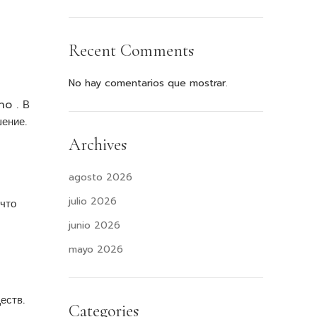
Recent Comments
No hay comentarios que mostrar.
ino
. В
ение.
Archives
agosto 2026
julio 2026
что
junio 2026
mayo 2026
еств.
Categories