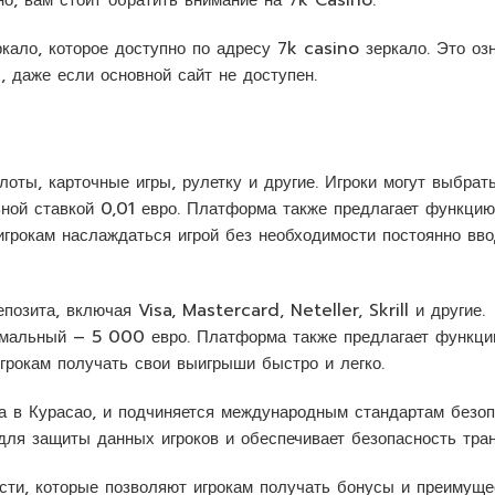
кало, которое доступно по адресу 7k casino зеркало. Это озн
, даже если основной сайт не доступен.
оты, карточные игры, рулетку и другие. Игроки могут выбрать
ьной ставкой 0,01 евро. Платформа также предлагает функцию
 игрокам наслаждаться игрой без необходимости постоянно вв
озита, включая Visa, Mastercard, Neteller, Skrill и другие.
имальный – 5 000 евро. Платформа также предлагает функц
игрокам получать свои выигрыши быстро и легко.
а в Курасао, и подчиняется международным стандартам безоп
ля защиты данных игроков и обеспечивает безопасность тран
сти, которые позволяют игрокам получать бонусы и преимуще