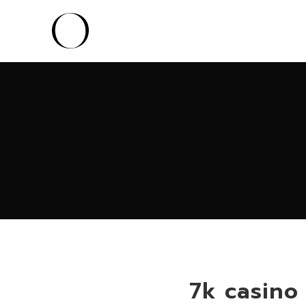
7k casin