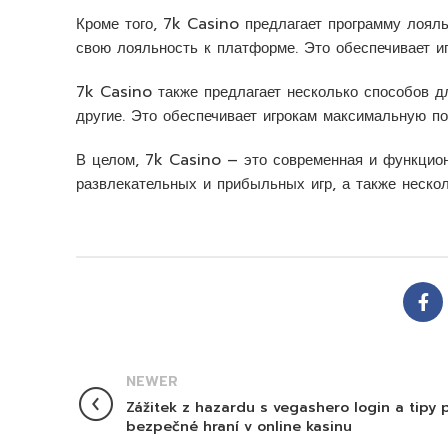
Кроме того, 7k Casino предлагает программу лояль
свою лояльность к платформе. Это обеспечивает и
7k Casino также предлагает несколько способов дл
другие. Это обеспечивает игрокам максимальную п
В целом, 7k Casino – это современная и функцион
развлекательных и прибыльных игр, а также неско
NEWER
Zážitek z hazardu s vegashero login a tipy 
bezpečné hraní v online kasinu