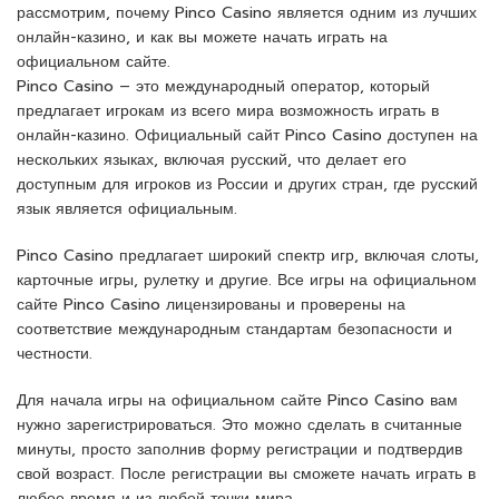
рассмотрим, почему Pinco Casino является одним из лучших
онлайн-казино, и как вы можете начать играть на
официальном сайте.
Pinco Casino – это международный оператор, который
предлагает игрокам из всего мира возможность играть в
онлайн-казино. Официальный сайт Pinco Casino доступен на
нескольких языках, включая русский, что делает его
доступным для игроков из России и других стран, где русский
язык является официальным.
Pinco Casino предлагает широкий спектр игр, включая слоты,
карточные игры, рулетку и другие. Все игры на официальном
сайте Pinco Casino лицензированы и проверены на
соответствие международным стандартам безопасности и
честности.
Для начала игры на официальном сайте Pinco Casino вам
нужно зарегистрироваться. Это можно сделать в считанные
минуты, просто заполнив форму регистрации и подтвердив
свой возраст. После регистрации вы сможете начать играть в
любое время и из любой точки мира.