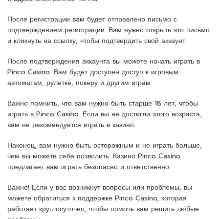
После регистрации вам будет отправлено письмо с
подтверждением регистрации. Вам нужно открыть это письмо
и кликнуть на ссылку, чтобы подтвердить свой аккаунт.
После подтверждения аккаунта вы можете начать играть в
Pinco Casino. Вам будет доступен доступ к игровым
автоматам, рулетке, покеру и другим играм.
Важно помнить, что вам нужно быть старше 18 лет, чтобы
играть в Pinco Casino. Если вы не достигли этого возраста,
вам не рекомендуется играть в казино.
Наконец, вам нужно быть осторожным и не играть больше,
чем вы можете себе позволить. Казино Pinco Casino
предлагает вам играть безопасно и ответственно.
Важно! Если у вас возникнут вопросы или проблемы, вы
можете обратиться к поддержке Pinco Casino, которая
работает круглосуточно, чтобы помочь вам решить любые