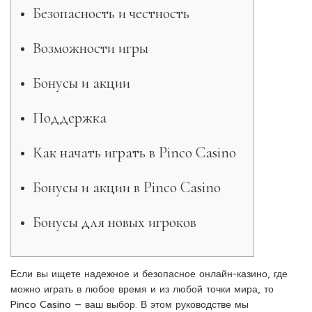
Безопасность и честность
Возможности игры
Бонусы и акции
Поддержка
Как начать играть в Pinco Casino
Бонусы и акции в Pinco Casino
Бонусы для новых игроков
Если вы ищете надежное и безопасное онлайн-казино, где
можно играть в любое время и из любой точки мира, то
Pinco Casino – ваш выбор. В этом руководстве мы