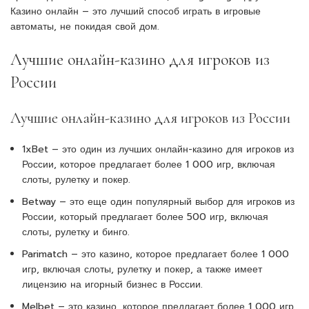
Казино онлайн – это лучший способ играть в игровые
автоматы, не покидая свой дом.
Лучшие онлайн-казино для игроков из
России
Лучшие онлайн-казино для игроков из России
1xBet – это один из лучших онлайн-казино для игроков из
России, которое предлагает более 1 000 игр, включая
слоты, рулетку и покер.
Betway – это еще один популярный выбор для игроков из
России, который предлагает более 500 игр, включая
слоты, рулетку и бинго.
Parimatch – это казино, которое предлагает более 1 000
игр, включая слоты, рулетку и покер, а также имеет
лицензию на игорный бизнес в России.
Melbet – это казино, которое предлагает более 1 000 игр,