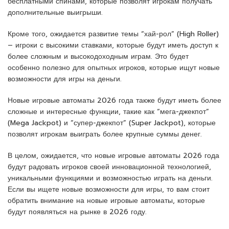
бесплатными спинами, которые позволят игрокам получать
дополнительные выигрыши.
Кроме того, ожидается развитие темы “хай-рол” (High Roller)
– игроки с высокими ставками, которые будут иметь доступ к
более сложным и высокодоходным играм. Это будет
особенно полезно для опытных игроков, которые ищут новые
возможности для игры на деньги.
Новые игровые автоматы 2026 года также будут иметь более
сложные и интересные функции, такие как “мега-джекпот”
(Mega Jackpot) и “супер-джекпот” (Super Jackpot), которые
позволят игрокам выиграть более крупные суммы денег.
В целом, ожидается, что новые игровые автоматы 2026 года
будут радовать игроков своей инновационной технологией,
уникальными функциями и возможностью играть на деньги.
Если вы ищете новые возможности для игры, то вам стоит
обратить внимание на новые игровые автоматы, которые
будут появляться на рынке в 2026 году.