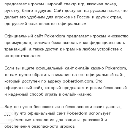
предлагает игрокам широкий спектр игр, включая покер,
рулетку, бинго и другие. Сайт доступен на русском языке, что
делает его удобным для игроков из России и других стран,
где русский язык является официальным.
Официальный сайт Pokerdom предлагает игрокам множество
преимуществ, включая безопасность и конфиденциальность
транзакций, а также доступ к играм на любом устройстве с
интернет-каналом.
Если вы ищете официальный сайт онлайн казино Pokerdom,
то вам нужно обратить внимание на его официальный сайт,
который доступен по адресу pokerdom.com. Это
официальный сайт, который предлагает игрокам безопасный
и надежный способ играть в онлайн-казино.
Вам не нужно беспокоиться о безопасности своих данных,
потому что официальный сайт Pokerdom использует
современные технологии для защиты транзакций и
обеспечения безопасности игроков.