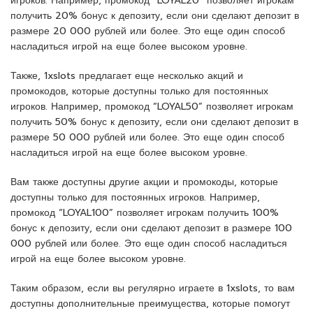
игроков. Например, промокод “LOYAL20” позволяет игрокам
получить 20% бонус к депозиту, если они сделают депозит в
размере 20 000 рублей или более. Это еще один способ
насладиться игрой на еще более высоком уровне.
Также, 1xslots предлагает еще несколько акций и
промокодов, которые доступны только для постоянных
игроков. Например, промокод “LOYAL50” позволяет игрокам
получить 50% бонус к депозиту, если они сделают депозит в
размере 50 000 рублей или более. Это еще один способ
насладиться игрой на еще более высоком уровне.
Вам также доступны другие акции и промокоды, которые
доступны только для постоянных игроков. Например,
промокод “LOYAL100” позволяет игрокам получить 100%
бонус к депозиту, если они сделают депозит в размере 100
000 рублей или более. Это еще один способ насладиться
игрой на еще более высоком уровне.
Таким образом, если вы регулярно играете в 1xslots, то вам
доступны дополнительные преимущества, которые помогут