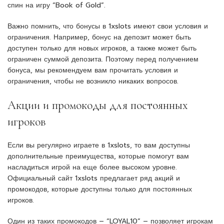
спин на игру “Book of Gold”.
Важно помнить, что бонусы в 1xslots имеют свои условия и
ограничения. Например, бонус на депозит может быть
доступен только для новых игроков, а также может быть
ограничен суммой депозита. Поэтому перед получением
бонуса, мы рекомендуем вам прочитать условия и
ограничения, чтобы не возникло никаких вопросов.
Акции и промокоды для постоянных
игроков
Если вы регулярно играете в 1xslots, то вам доступны
дополнительные преимущества, которые помогут вам
насладиться игрой на еще более высоком уровне.
Официальный сайт 1xslots предлагает ряд акций и
промокодов, которые доступны только для постоянных
игроков.
Один из таких промокодов – “LOYAL10” – позволяет игрокам