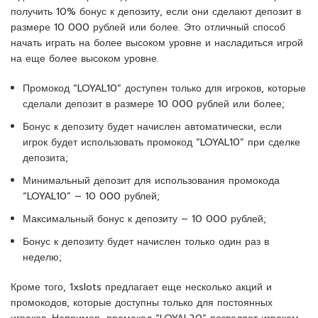
получить 10% бонус к депозиту, если они сделают депозит в
размере 10 000 рублей или более. Это отличный способ
начать играть на более высоком уровне и насладиться игрой
на еще более высоком уровне.
Промокод “LOYAL10” доступен только для игроков, которые
сделали депозит в размере 10 000 рублей или более;
Бонус к депозиту будет начислен автоматически, если
игрок будет использовать промокод “LOYAL10” при сделке
депозита;
Минимальный депозит для использования промокода
“LOYAL10” – 10 000 рублей;
Максимальный бонус к депозиту – 10 000 рублей;
Бонус к депозиту будет начислен только один раз в
неделю;
Кроме того, 1xslots предлагает еще несколько акций и
промокодов, которые доступны только для постоянных