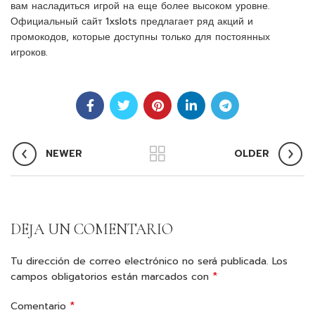
вам насладиться игрой на еще более высоком уровне.
Официальный сайт 1xslots предлагает ряд акций и
промокодов, которые доступны только для постоянных
игроков.
NEWER
OLDER
DEJA UN COMENTARIO
Tu dirección de correo electrónico no será publicada.
Los
*
campos obligatorios están marcados con
*
Comentario