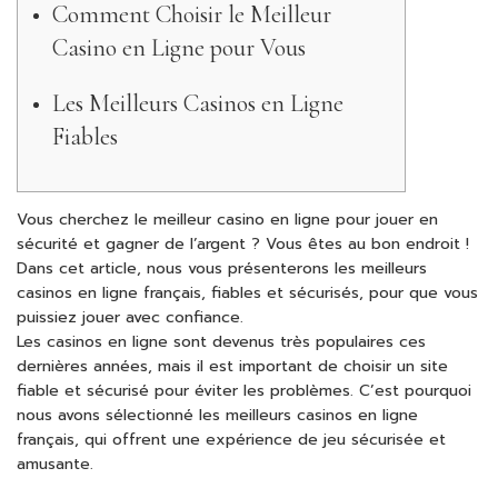
Comment Choisir le Meilleur
Casino en Ligne pour Vous
Les Meilleurs Casinos en Ligne
Fiables
Vous cherchez le meilleur casino en ligne pour jouer en
sécurité et gagner de l’argent ? Vous êtes au bon endroit !
Dans cet article, nous vous présenterons les meilleurs
casinos en ligne français, fiables et sécurisés, pour que vous
puissiez jouer avec confiance.
Les casinos en ligne sont devenus très populaires ces
dernières années, mais il est important de choisir un site
fiable et sécurisé pour éviter les problèmes. C’est pourquoi
nous avons sélectionné les meilleurs casinos en ligne
français, qui offrent une expérience de jeu sécurisée et
amusante.