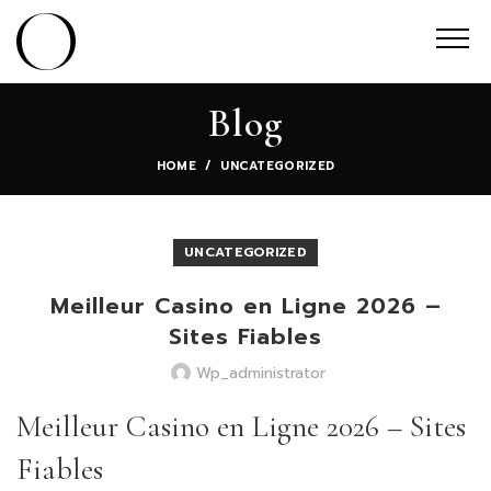
Blog
HOME
UNCATEGORIZED
UNCATEGORIZED
Meilleur Casino en Ligne 2026 –
Sites Fiables
Wp_administrator
Meilleur Casino en Ligne 2026 – Sites
Fiables