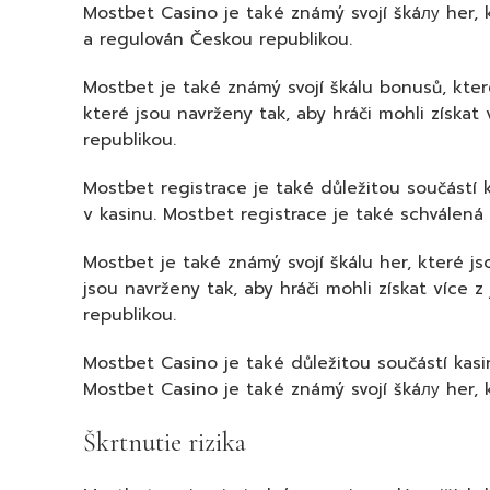
Mostbet Casino je také známý svojí škáлу her,
a regulován Českou republikou.
Mostbet je také známý svojí škálu bonusů, kter
které jsou navrženy tak, aby hráči mohli získat
republikou.
Mostbet registrace je také důležitou součástí k
v kasinu. Mostbet registrace je také schválená
Mostbet je také známý svojí škálu her, které j
jsou navrženy tak, aby hráči mohli získat více 
republikou.
Mostbet Casino je také důležitou součástí kasi
Mostbet Casino je také známý svojí škáлу her,
Škrtnutie rizika