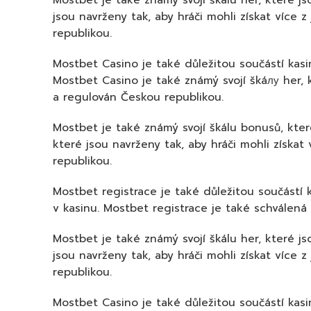
jsou navrženy tak, aby hráči mohli získat více 
republikou.
Mostbet Casino je také důležitou součástí kasi
Mostbet Casino je také známý svojí škáлу her,
a regulován Českou republikou.
Mostbet je také známý svojí škálu bonusů, kter
které jsou navrženy tak, aby hráči mohli získat
republikou.
Mostbet registrace je také důležitou součástí k
v kasinu. Mostbet registrace je také schválená
Mostbet je také známý svojí škálu her, které j
jsou navrženy tak, aby hráči mohli získat více 
republikou.
Mostbet Casino je také důležitou součástí kasi