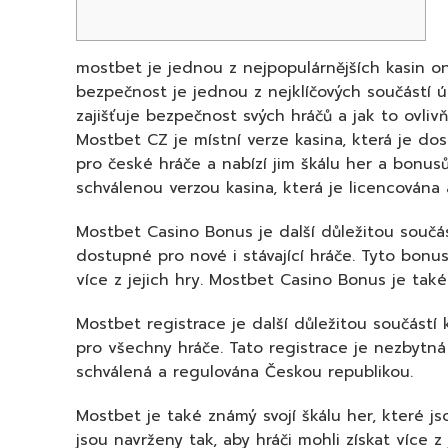
mostbet
je jednou z nejpopulárnějších kasin onl
bezpečnost je jednou z nejklíčových součástí 
zajišťuje bezpečnost svých hráčů a jak to ovlivň
Mostbet CZ je místní verze kasina, která je do
pro české hráče a nabízí jim škálu her a bonus
schválenou verzou kasina, která je licencována
Mostbet Casino Bonus je další důležitou součás
dostupné pro nové i stávající hráče. Tyto bonus
více z jejich hry. Mostbet Casino Bonus je tak
Mostbet registrace je další důležitou součástí
pro všechny hráče. Tato registrace je nezbytná 
schválená a regulována Českou republikou.
Mostbet je také známý svojí škálu her, které j
jsou navrženy tak, aby hráči mohli získat více 