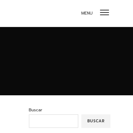
MENU
Buscar
BUSCAR