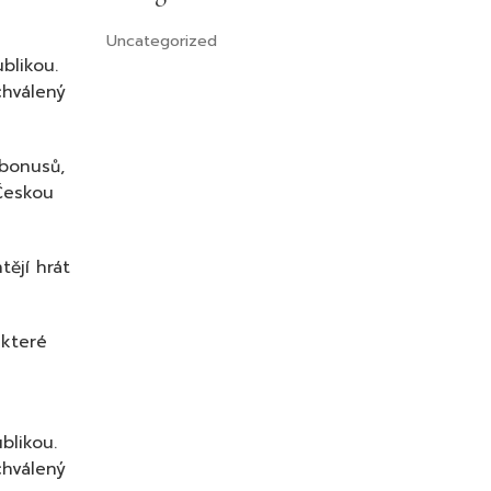
Uncategorized
blikou.
chválený
 bonusů,
 Českou
tějí hrát
 které
u
blikou.
chválený