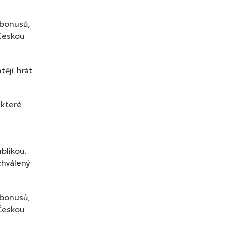
 bonusů,
 Českou
tějí hrát
 které
u
blikou.
chválený
 bonusů,
 Českou