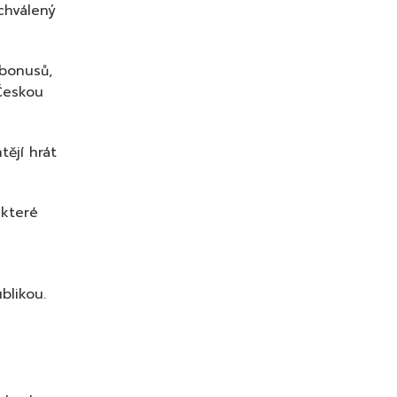
chválený
 bonusů,
 Českou
tějí hrát
 které
u
blikou.