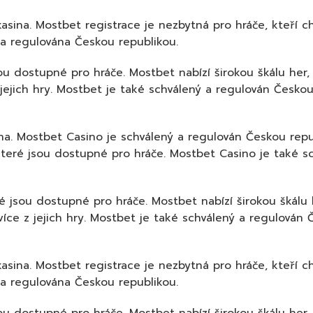
asina. Mostbet registrace je nezbytná pro hráče, kteří ch
 a regulována Českou republikou.
sou dostupné pro hráče. Mostbet nabízí širokou škálu her,
z jejich hry. Mostbet je také schválený a regulován Česko
na. Mostbet Casino je schválený a regulován Českou repu
které jsou dostupné pro hráče. Mostbet Casino je také s
é jsou dostupné pro hráče. Mostbet nabízí širokou škálu
 více z jejich hry. Mostbet je také schválený a regulován
asina. Mostbet registrace je nezbytná pro hráče, kteří ch
 a regulována Českou republikou.
sou dostupné pro hráče. Mostbet nabízí širokou škálu her,