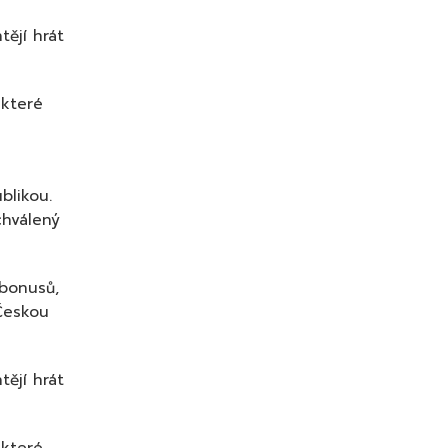
tějí hrát
 které
u
blikou.
chválený
 bonusů,
 Českou
tějí hrát
 které