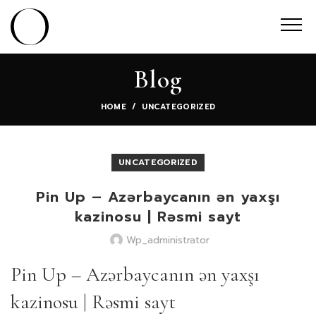
Blog
HOME
UNCATEGORIZED
UNCATEGORIZED
Pin Up – Azərbaycanın ən yaxşı
kazinosu | Rəsmi sayt
Wp_administrator
Pin Up – Azərbaycanın ən yaxşı
kazinosu | Rəsmi sayt