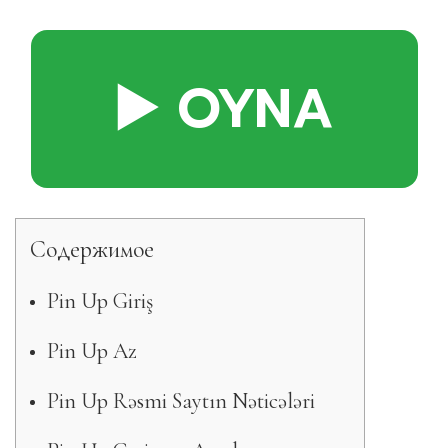
▶️ OYNA
Содержимое
Pin Up Giriş
Pin Up Az
Pin Up Rəsmi Saytın Nəticələri