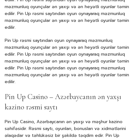
məzmunluq oyunçular ən yaxşı və ən heyətli oyunlar təmin
edilir. Pin Up rəsmi saytından oyun oynayaraq məzmunluq
məzmunluq oyunçular ən yaxşı və ən heyətli oyunlar təmin
edilir.
Pin Up rəsmi saytından oyun oynayaraq məzmunluq
məzmunluq oyunçular ən yaxşı və ən heyətli oyunlar təmin
edilir. Pin Up rəsmi saytından oyun oynayaraq məzmunluq
məzmunluq oyunçular ən yaxşı və ən heyətli oyunlar təmin
edilir. Pin Up rəsmi saytından oyun oynayaraq məzmunluq
məzmunluq oyunçular ən yaxşı və ən heyətli oyunlar təmin
edilir.
Pin Up Casino – Azərbaycanın ən yaxşı
kazino rəsmi saytı
Pin Up Casino, Azərbaycanın ən yaxşı və məşhur kazino
səhifəsidir. Rəsmi saytı, oyunları, bonusları və xidmətlərini
əlaqədar və təhlükəsiz bir şəkildə təqdim edir. Pin Up