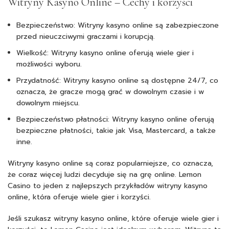
Witryny Kasyno Online – Cechy i korzyści
Bezpieczeństwo: Witryny kasyno online są zabezpieczone
przed nieuczciwymi graczami i korupcją.
Wielkość: Witryny kasyno online oferują wiele gier i
możliwości wyboru.
Przydatność: Witryny kasyno online są dostępne 24/7, co
oznacza, że gracze mogą grać w dowolnym czasie i w
dowolnym miejscu.
Bezpieczeństwo płatności: Witryny kasyno online oferują
bezpieczne płatności, takie jak Visa, Mastercard, a także
inne.
Witryny kasyno online są coraz popularniejsze, co oznacza,
że coraz więcej ludzi decyduje się na grę online. Lemon
Casino to jeden z najlepszych przykładów witryny kasyno
online, która oferuje wiele gier i korzyści.
Jeśli szukasz witryny kasyno online, które oferuje wiele gier i