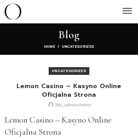
Blog
HOME
UNCATEGORIZED
UNCATEGORIZED
Lemon Casino – Kasyno Online
Oficjalna Strona
Wp_administrator
Lemon Casino – Kasyno Online
Oficjalna Strona