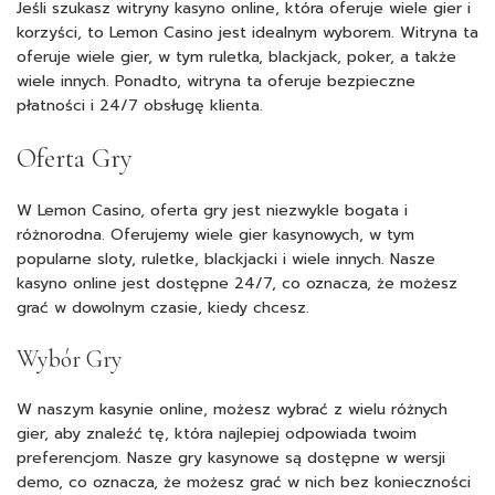
Jeśli szukasz witryny kasyno online, która oferuje wiele gier i
korzyści, to Lemon Casino jest idealnym wyborem. Witryna ta
oferuje wiele gier, w tym ruletka, blackjack, poker, a także
wiele innych. Ponadto, witryna ta oferuje bezpieczne
płatności i 24/7 obsługę klienta.
Oferta Gry
W Lemon Casino, oferta gry jest niezwykle bogata i
różnorodna. Oferujemy wiele gier kasynowych, w tym
popularne sloty, ruletke, blackjacki i wiele innych. Nasze
kasyno online jest dostępne 24/7, co oznacza, że możesz
grać w dowolnym czasie, kiedy chcesz.
Wybór Gry
W naszym kasynie online, możesz wybrać z wielu różnych
gier, aby znaleźć tę, która najlepiej odpowiada twoim
preferencjom. Nasze gry kasynowe są dostępne w wersji
demo, co oznacza, że możesz grać w nich bez konieczności