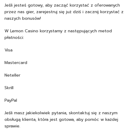
Jeśli jesteś gotowy, aby zacząć korzystać z oferowanych
przez nas gier, zarejestruj się już dziś i zacznij korzystać z
naszych bonusów!
W Lemon Casino korzystamy z następujących metod
płatności:
Visa
Mastercard
Neteller
Skrill
PayPal
Jeśli masz jakiekolwiek pytania, skontaktuj się z naszym
obsługą klienta, która jest gotowa, aby pomóc w każdej
sprawie.