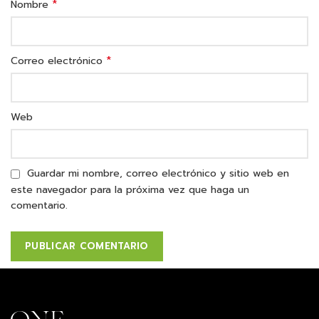
*
Nombre
*
Correo electrónico
Web
Guardar mi nombre, correo electrónico y sitio web en
este navegador para la próxima vez que haga un
comentario.