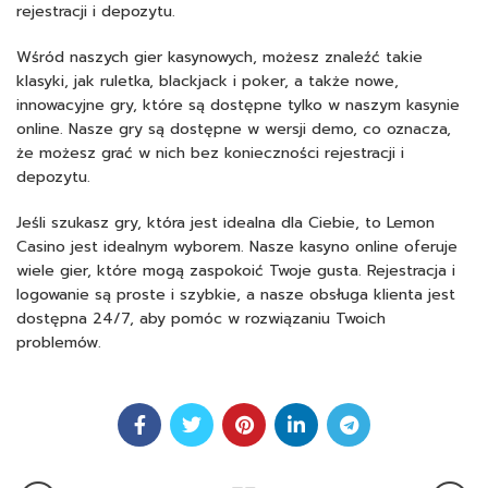
rejestracji i depozytu.
Wśród naszych gier kasynowych, możesz znaleźć takie
klasyki, jak ruletka, blackjack i poker, a także nowe,
innowacyjne gry, które są dostępne tylko w naszym kasynie
online. Nasze gry są dostępne w wersji demo, co oznacza,
że możesz grać w nich bez konieczności rejestracji i
depozytu.
Jeśli szukasz gry, która jest idealna dla Ciebie, to Lemon
Casino jest idealnym wyborem. Nasze kasyno online oferuje
wiele gier, które mogą zaspokoić Twoje gusta. Rejestracja i
logowanie są proste i szybkie, a nasze obsługa klienta jest
dostępna 24/7, aby pomóc w rozwiązaniu Twoich
problemów.