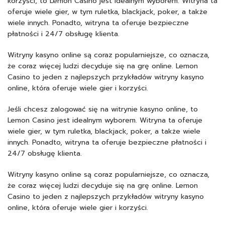
korzyści, to Lemon Casino jest idealnym wyborem. Witryna ta
oferuje wiele gier, w tym ruletka, blackjack, poker, a także
wiele innych. Ponadto, witryna ta oferuje bezpieczne
płatności i 24/7 obsługę klienta.
Witryny kasyno online są coraz popularniejsze, co oznacza,
że coraz więcej ludzi decyduje się na grę online. Lemon
Casino to jeden z najlepszych przykładów witryny kasyno
online, która oferuje wiele gier i korzyści.
Jeśli chcesz zalogować się na witrynie kasyno online, to
Lemon Casino jest idealnym wyborem. Witryna ta oferuje
wiele gier, w tym ruletka, blackjack, poker, a także wiele
innych. Ponadto, witryna ta oferuje bezpieczne płatności i
24/7 obsługę klienta.
Witryny kasyno online są coraz popularniejsze, co oznacza,
że coraz więcej ludzi decyduje się na grę online. Lemon
Casino to jeden z najlepszych przykładów witryny kasyno
online, która oferuje wiele gier i korzyści.