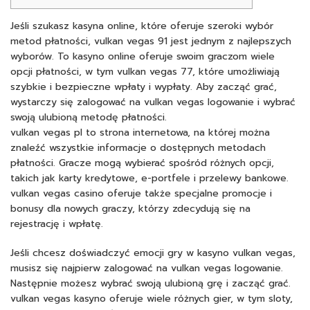
Jeśli szukasz kasyna online, które oferuje szeroki wybór
metod płatności, vulkan vegas 91 jest jednym z najlepszych
wyborów. To kasyno online oferuje swoim graczom wiele
opcji płatności, w tym vulkan vegas 77, które umożliwiają
szybkie i bezpieczne wpłaty i wypłaty. Aby zacząć grać,
wystarczy się zalogować na
vulkan vegas logowanie
i wybrać
swoją ulubioną metodę płatności.
vulkan vegas pl to strona internetowa, na której można
znaleźć wszystkie informacje o dostępnych metodach
płatności. Gracze mogą wybierać spośród różnych opcji,
takich jak karty kredytowe, e-portfele i przelewy bankowe.
vulkan vegas casino oferuje także specjalne promocje i
bonusy dla nowych graczy, którzy zdecydują się na
rejestrację i wpłatę.
Jeśli chcesz doświadczyć emocji gry w kasyno vulkan vegas,
musisz się najpierw zalogować na vulkan vegas logowanie.
Następnie możesz wybrać swoją ulubioną grę i zacząć grać.
vulkan vegas kasyno oferuje wiele różnych gier, w tym sloty,