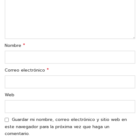
*
Nombre
*
Correo electrónico
Web
Guardar mi nombre, correo electrónico y sitio web en
este navegador para la próxima vez que haga un
comentario.