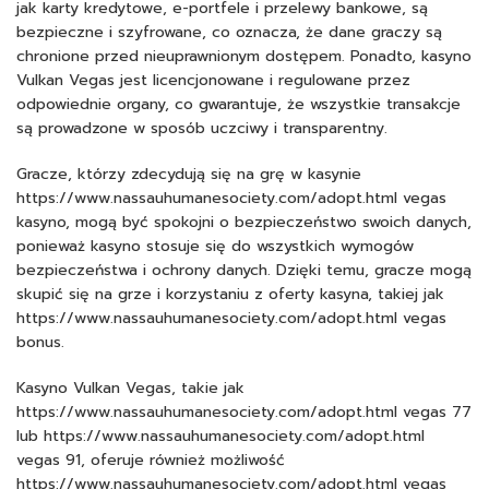
jak karty kredytowe, e-portfele i przelewy bankowe, są
bezpieczne i szyfrowane, co oznacza, że dane graczy są
chronione przed nieuprawnionym dostępem. Ponadto, kasyno
Vulkan Vegas jest licencjonowane i regulowane przez
odpowiednie organy, co gwarantuje, że wszystkie transakcje
są prowadzone w sposób uczciwy i transparentny.
Gracze, którzy zdecydują się na grę w kasynie
https://www.nassauhumanesociety.com/adopt.html vegas
kasyno, mogą być spokojni o bezpieczeństwo swoich danych,
ponieważ kasyno stosuje się do wszystkich wymogów
bezpieczeństwa i ochrony danych. Dzięki temu, gracze mogą
skupić się na grze i korzystaniu z oferty kasyna, takiej jak
https://www.nassauhumanesociety.com/adopt.html vegas
bonus.
Kasyno Vulkan Vegas, takie jak
https://www.nassauhumanesociety.com/adopt.html vegas 77
lub https://www.nassauhumanesociety.com/adopt.html
vegas 91, oferuje również możliwość
https://www.nassauhumanesociety.com/adopt.html vegas