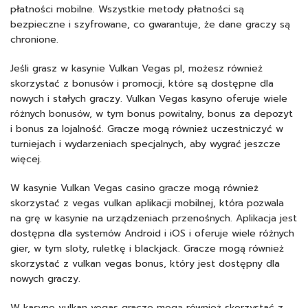
płatności mobilne. Wszystkie metody płatności są
bezpieczne i szyfrowane, co gwarantuje, że dane graczy są
chronione.
Jeśli grasz w kasynie Vulkan Vegas pl, możesz również
skorzystać z bonusów i promocji, które są dostępne dla
nowych i stałych graczy. Vulkan Vegas kasyno oferuje wiele
różnych bonusów, w tym bonus powitalny, bonus za depozyt
i bonus za lojalność. Gracze mogą również uczestniczyć w
turniejach i wydarzeniach specjalnych, aby wygrać jeszcze
więcej.
W kasynie Vulkan Vegas casino gracze mogą również
skorzystać z vegas vulkan aplikacji mobilnej, która pozwala
na grę w kasynie na urządzeniach przenośnych. Aplikacja jest
dostępna dla systemów Android i iOS i oferuje wiele różnych
gier, w tym sloty, ruletkę i blackjack. Gracze mogą również
skorzystać z vulkan vegas bonus, który jest dostępny dla
nowych graczy.
W kasyno vulkan vegas gracze mogą również skorzystać z