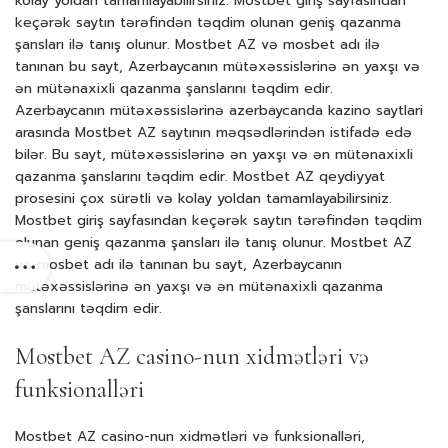
kolay yoldan tamamlayabilirsiniz. Mostbet giriş sayfasından
keçərək saytın tərəfindən təqdim olunan geniş qazanma
şansları ilə tanış olunur. Mostbet AZ və mosbet adı ilə
tanınan bu sayt, Azerbaycanın mütəxəssislərinə ən yaxşı və
ən mütənaxixli qazanma şanslarını təqdim edir.
Azerbaycanın mütəxəssislərinə azerbaycanda kazino saytlari
arasında Mostbet AZ saytının məqsədlərindən istifadə edə
bilər. Bu sayt, mütəxəssislərinə ən yaxşı və ən mütənaxixli
qazanma şanslarını təqdim edir. Mostbet AZ qeydiyyat
prosesini çox sürətli və kolay yoldan tamamlayabilirsiniz.
Mostbet giriş sayfasından keçərək saytın tərəfindən təqdim
olunan geniş qazanma şansları ilə tanış olunur. Mostbet AZ
və mosbet adı ilə tanınan bu sayt, Azerbaycanın
mütəxəssislərinə ən yaxşı və ən mütənaxixli qazanma
şanslarını təqdim edir.
Mostbet AZ casino-nun xidmətləri və
funksionalləri
Mostbet AZ casino-nun xidmətləri və funksionalləri,