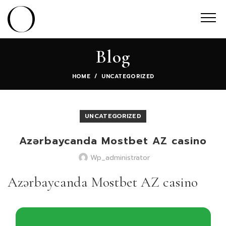
Blog
HOME
UNCATEGORIZED
UNCATEGORIZED
Azərbaycanda Mostbet AZ casino
Wp_administrator
Azərbaycanda Mostbet AZ casino