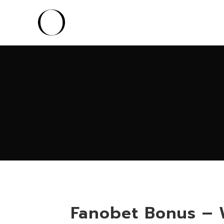
Fanobet Bonus –