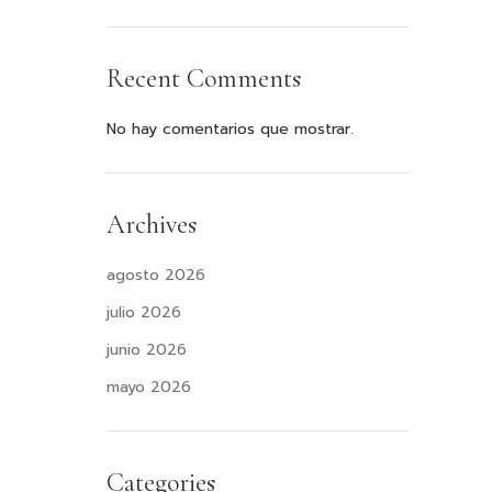
Recent Comments
No hay comentarios que mostrar.
Archives
agosto 2026
julio 2026
junio 2026
mayo 2026
Categories