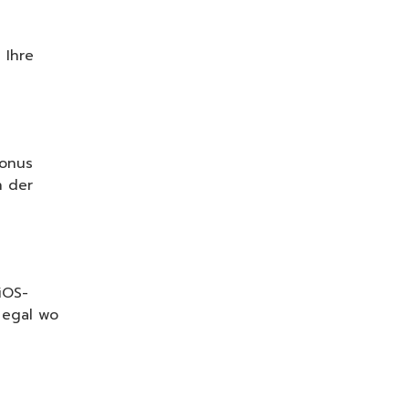
 Ihre
Bonus
h der
iOS-
 egal wo