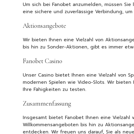
Um sich bei Fanobet anzumelden, müssen Sie le
eine sichere und zuverlässige Verbindung, um 
Aktionsangebote
Wir bieten Ihnen eine Vielzahl von Aktionsang
bis hin zu Sonder-Aktionen, gibt es immer et
Fanobet Casino
Unser Casino bietet Ihnen eine Vielzahl von Sp
modernen Spielen wie Video-Slots. Wir bieten I
Ihre Fähigkeiten zu testen.
Zusammenfassung
Insgesamt bietet Fanobet Ihnen eine Vielzahl v
Willkommensangeboten bis hin zu Aktionsange
entdecken. Wir freuen uns darauf, Sie als neu