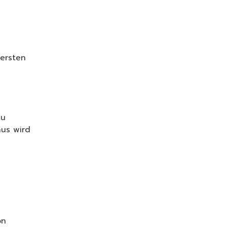
 ersten
zu
nus wird
on