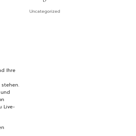
Uncategorized
nd Ihre
 stehen.
n und
on
u Live-
en