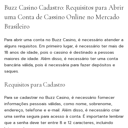
Buzz Casino Cadastro: Requisitos para Abrir
uma Conta de Cassino Online no Mercado
Brasileiro
Para abrir uma conta no Buzz Casino, é necessário atender a
alguns requisitos. Em primeiro lugar, é necessário ter mais de
18 anos de idade, pois o cassino é destinado a pessoas
maiores de idade. Além disso, é necessário ter uma conta
bancária válida, pois é necessária para fazer depósitos e
saques.
Requisitos para Cadastro
Para se cadastrar no Buzz Casino, é necessário fornecer
informações pessoais válidas, como nome, sobrenome,
endereço, telefone e e-mail. Além disso, é necessário criar
uma senha segura para acesso à conta. É importante lembrar
que a senha deve ter entre 8 e 12 caracteres, incluindo