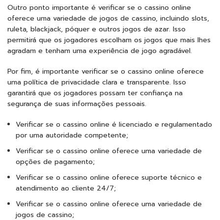
Outro ponto importante é verificar se o cassino online
oferece uma variedade de jogos de cassino, incluindo slots,
ruleta, blackjack, póquer e outros jogos de azar. Isso
permitirá que os jogadores escolham os jogos que mais lhes
agradam e tenham uma experiência de jogo agradável.
Por fim, é importante verificar se o cassino online oferece
uma política de privacidade clara e transparente. Isso
garantirá que os jogadores possam ter confiança na
segurança de suas informações pessoais.
Verificar se o cassino online é licenciado e regulamentado
por uma autoridade competente;
Verificar se o cassino online oferece uma variedade de
opções de pagamento;
Verificar se o cassino online oferece suporte técnico e
atendimento ao cliente 24/7;
Verificar se o cassino online oferece uma variedade de
jogos de cassino;