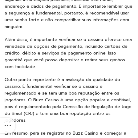
endereço e dados de pagamento. É importante lembrar que
a segurança é fundamental, portanto, é recomendável usar
uma senha forte e não compartilhar suas informações com
ninguém.
Além disso, é importante verificar se o cassino oferece uma
variedade de opções de pagamento, incluindo cartões de
crédito, débito e serviços de pagamento online. Isso
garantirá que você possa depositar e retirar seus ganhos
com facilidade.
Outro ponto importante é a avaliação da qualidade do
cassino. É fundamental verificar se o cassino é
regulamentado e se tem uma boa reputação entre os
jogadores. O Buzz Casino é uma opção popular e confiável,
pois é regulamentado pela Comissão de Regulação de Jogo
do Brasil (CRJ) e tem uma boa reputação entre os
jogadores.
Em resumo, para se registrar no Buzz Casino e começar a