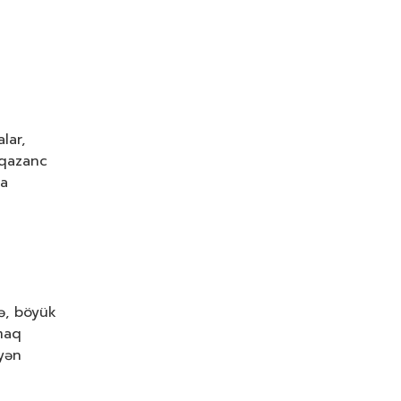
lar,
 qazanc
da
lə, böyük
lmaq
yən