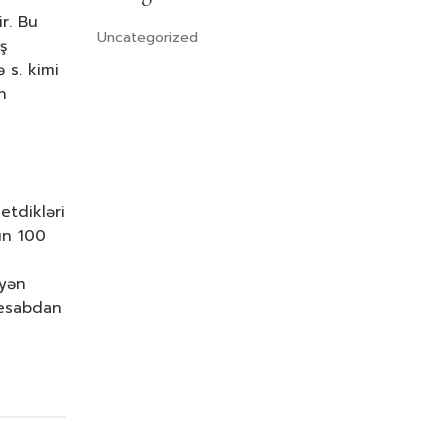
r. Bu
Uncategorized
uş
 s. kimi
n
etdikləri
un 100
yyən
hesabdan