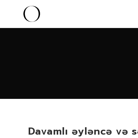
Davamlı əyləncə və sə