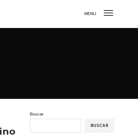
MENU
Buscar
BUSCAR
zino