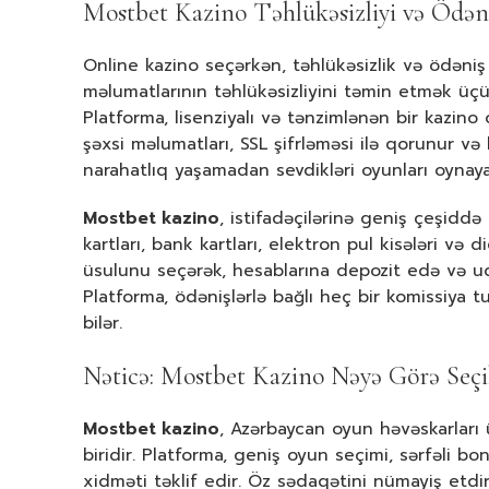
Mostbet Kazino Təhlükəsizliyi və Ödəni
Online kazino seçərkən, təhlükəsizlik və ödəniş
məlumatlarının təhlükəsizliyini təmin etmək üçü
Platforma, lisenziyalı və tənzimlənən bir kazino 
şəxsi məlumatları, SSL şifrləməsi ilə qorunur və
narahatlıq yaşamadan sevdikləri oyunları oynaya 
Mostbet kazino
, istifadəçilərinə geniş çeşiddə 
kartları, bank kartları, elektron pul kisələri və 
üsulunu seçərək, hesablarına depozit edə və uduşl
Platforma, ödənişlərlə bağlı heç bir komissiya 
bilər.
Nəticə: Mostbet Kazino Nəyə Görə Seçi
Mostbet kazino
, Azərbaycan oyun həvəskarları 
biridir. Platforma, geniş oyun seçimi, sərfəli b
xidməti təklif edir. Öz sədaqətini nümayiş etdi