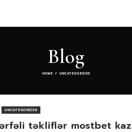
Blog
HOME
UNCATEGORIZED
UNCATEGORIZED
rfəli təkliflər mostbet ka