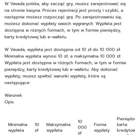
W Vavada polska, aby zacząć gry, musisz zarejestrować się
na stronie kasyna. Proces rejestracji jest prosty i szybki, a
następnie możesz rozpocząć grę. Po zarejestrowaniu się,
możesz dokonać wypłaty swoich wygranych. Wypłata jest
dostępna w różnych formach, w tym w formie pieniędzy,
karty kredytowej lub e-walletu.
W Vavada, wypłata jest dostępna od 10 zł do 10 000 zł.
Minimalna wypłata wynosi 10 zł, a maksymalna 10 000 zł.
Wypłata jest dostępna w różnych formach, w tym w formie
pieniędzy, karty kredytowej lub e-walletu. Aby dokonać
wypłaty, musisz spełnić warunki wypłaty, które są
następujące:
Warunek
Opis
Pieniądz
10
Minimalna
10
Maksymalna
Forma
karta
000
wypłata
zł
wypłata
wypłaty
kredytow
zł