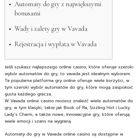
Automaty do gry z największymi
bonusami
Wady i zalety gry w Vavada
Rejestracja i wypłata w Vavada
Jeśli szukasz najlepszego online casino, które oferuje szeroki
wybór automatów do gry, to
vavada
jest idealnym wyborem.
Ta popularna platforma gry online oferuje wiele korzyści, w
tym szeroki wybór automatów do gry, które mogą zaspokoić
gusta każdego gracza.
W Vavada online casino możesz znaleźć wiele automatów do
gry, w tym klasyki, takie jak Book of Ra, Sizzling Hot i Lucky
Lady’s Charm, a także nowe, innowacyjne gry, które oferują
wiele emocji i szans na wygraną.
Automaty do gry w Vavada online casino są dostępne w