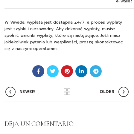
e-wallet
W Vavada, wypłata jest dostępna 24/7, a proces wypłaty
jest szybki i niezawodny. Aby dokonać wypłaty, musisz
spełnić warunki wypłaty, które są następujące. Jeśli masz
jakiekolwiek pytania lub wątpliwości, proszę skontaktować
się z naszymi operatorami.
NEWER
OLDER
DEJA UN COMENTARIO