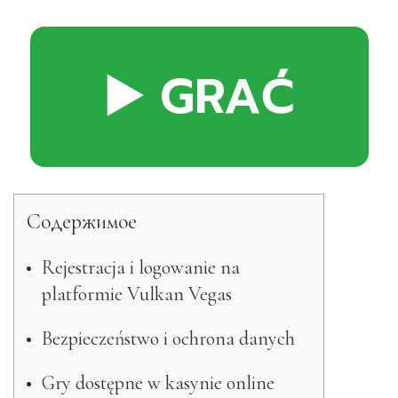
▶️ GRAĆ
Содержимое
Rejestracja i logowanie na
platformie Vulkan Vegas
Bezpieczeństwo i ochrona danych
Gry dostępne w kasynie online