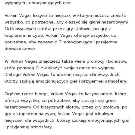
wygranych i emocjonujących gier.
Vulkan Vegas kasyno to miejsce, w którym możesz znaleźć
wszystko, co potrzebne, aby cieszyć się grami hazardowymi.
Od klasycznych slotów, przez gry stołowe, po gry z
krupierem na żywo, Vulkan Vegas oferuje wszystko, co
potrzebne, aby zapewnić Ci emocjonujące i przyjemne
doświadczenie.
W Vulkan Vegas znajdziesz także wiele promocji i bonusów,
które pomogą Ci zwiększyć swoje szanse na wygraną.
Dlatego Vulkan Vegas to idealne miejsce dla wszystkich,
którzy szukają emocjonujących gier i przyjemnej atmosfery.
Ogólnie rzecz biorąc, Vulkan Vegas to kasyno online, które
oferuje wszystko, co potrzebne, aby cieszyć się grami
hazardowymi. Od klasycznych slotów, przez gry stołowe, po
gry z krupierem na żywo, Vulkan Vegas jest idealnym
miejscem dla wszystkich, którzy szukają emocjonujących gier
i przyjemnej atmosfery.