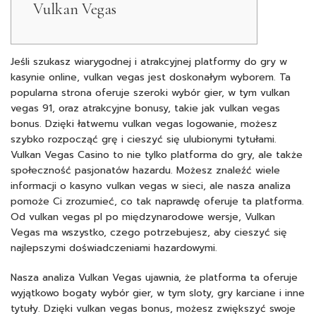
Vulkan Vegas
Jeśli szukasz wiarygodnej i atrakcyjnej platformy do gry w
kasynie online,
vulkan vegas
jest doskonałym wyborem. Ta
popularna strona oferuje szeroki wybór gier, w tym vulkan
vegas 91, oraz atrakcyjne bonusy, takie jak vulkan vegas
bonus. Dzięki łatwemu vulkan vegas logowanie, możesz
szybko rozpocząć grę i cieszyć się ulubionymi tytułami.
Vulkan Vegas Casino to nie tylko platforma do gry, ale także
społeczność pasjonatów hazardu. Możesz znaleźć wiele
informacji o kasyno vulkan vegas w sieci, ale nasza analiza
pomoże Ci zrozumieć, co tak naprawdę oferuje ta platforma.
Od vulkan vegas pl po międzynarodowe wersje, Vulkan
Vegas ma wszystko, czego potrzebujesz, aby cieszyć się
najlepszymi doświadczeniami hazardowymi.
Nasza analiza Vulkan Vegas ujawnia, że platforma ta oferuje
wyjątkowo bogaty wybór gier, w tym sloty, gry karciane i inne
tytuły. Dzięki vulkan vegas bonus, możesz zwiększyć swoje