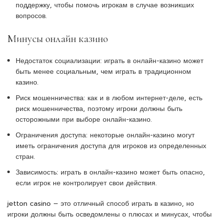
поддержку, чтобы помочь игрокам в случае возникших
вопросов.
Минусы онлайн казино
Недостаток социализации: играть в онлайн-казино может
быть менее социальным, чем играть в традиционном
казино.
Риск мошенничества: как и в любом интернет-деле, есть
риск мошенничества, поэтому игроки должны быть
осторожными при выборе онлайн-казино.
Ограничения доступа: некоторые онлайн-казино могут
иметь ограничения доступа для игроков из определенных
стран.
Зависимость: играть в онлайн-казино может быть опасно,
если игрок не контролирует свои действия.
jetton casino – это отличный способ играть в казино, но
игроки должны быть осведомлены о плюсах и минусах, чтобы