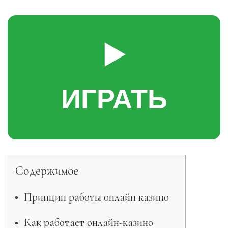
▶️
ИГРАТЬ
Содержимое
Принцип работы онлайн казино
Как работает онлайн-казино