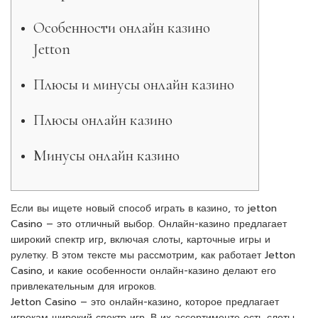
Особенности онлайн казино
Jetton
Плюсы и минусы онлайн казино
Плюсы онлайн казино
Минусы онлайн казино
Если вы ищете новый способ играть в казино, то
jetton
Casino – это отличный выбор. Онлайн-казино предлагает
широкий спектр игр, включая слоты, карточные игры и
рулетку. В этом тексте мы рассмотрим, как работает Jetton
Casino, и какие особенности онлайн-казино делают его
привлекательным для игроков.
Jetton Casino – это онлайн-казино, которое предлагает
игрокам широкий спектр игр. В их ассортименте есть слоты,